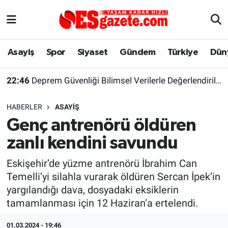
Asayiş
Yaşam
Eskişehir Nöbetçi Eczaneler
Asayiş
Spor
Siyaset
Gündem
Türkiye
Dün
Spor
Afyonkarahisar
Eskişehir Hava Durumu
22:46
Deprem Güvenliği Bilimsel Verilerle Değerlendirilmeli
Siyaset
Eğitim
Eskişehir Trafik Yoğunluk Haritası
HABERLER
ASAYIŞ
Gündem
Eskişehirspor Arşivi
Süper Lig Puan Durumu ve Fikstür
Genç antrenörü öldüren
zanlı kendini savundu
Türkiye
Eskişehir Arşivi
Tüm Manşetler
Eskişehir’de yüzme antrenörü İbrahim Can
Dünya
Röportaj
Son Dakika Haberleri
Temelli’yi silahla vurarak öldüren Sercan İpek’in
yargılandığı dava, dosyadaki eksiklerin
Sağlık
Ekonomi
Haber Arşivi
tamamlanması için 12 Haziran’a ertelendi.
Alış-Veriş/İş dünyası
Kültür Sanat
01.03.2024 - 19:46