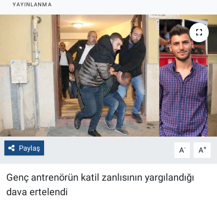
YAYINLANMA
Politika
Bilecik
Kütahya
Gezi
Genel
Çevre
Paylaş
-
+
A
A
Yerel
Genç antrenörün katil zanlısının yargılandığı
Magazin
dava ertelendi
Bilim ve Teknoloji