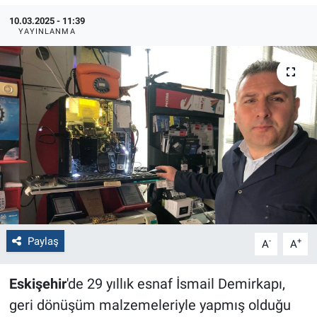
10.03.2025 - 11:39
Politika
YAYINLANMA
Bilecik
Kütahya
Gezi
Genel
Çevre
Paylaş
Yerel
-
+
A
A
Magazin
Eskişehir
'de 29 yıllık esnaf İsmail Demirkapı,
geri dönüşüm malzemeleriyle yapmış olduğu
Bilim ve Teknoloji