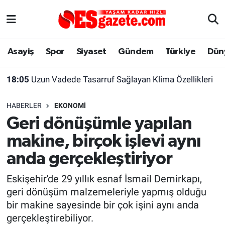
Asayiş
Yaşam
Eskişehir Nöbetçi Eczaneler
Asayiş
Spor
Siyaset
Gündem
Türkiye
Dün
Spor
Afyonkarahisar
Eskişehir Hava Durumu
18:05
Uzun Vadede Tasarruf Sağlayan Klima Özellikleri
Siyaset
Eğitim
Eskişehir Trafik Yoğunluk Haritası
HABERLER
EKONOMI
Gündem
Eskişehirspor Arşivi
Süper Lig Puan Durumu ve Fikstür
Geri dönüşümle yapılan
makine, birçok işlevi aynı
Türkiye
Eskişehir Arşivi
Tüm Manşetler
anda gerçekleştiriyor
Dünya
Röportaj
Son Dakika Haberleri
Eskişehir'de 29 yıllık esnaf İsmail Demirkapı,
geri dönüşüm malzemeleriyle yapmış olduğu
Sağlık
Ekonomi
Haber Arşivi
bir makine sayesinde bir çok işini aynı anda
gerçekleştirebiliyor.
Alış-Veriş/İş dünyası
Kültür Sanat