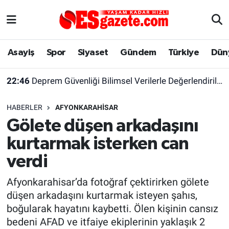
Asayiş
Yaşam
Eskişehir Nöbetçi Eczaneler
Asayiş
Spor
Siyaset
Gündem
Türkiye
Dün
Spor
Afyonkarahisar
Eskişehir Hava Durumu
22:46
Deprem Güvenliği Bilimsel Verilerle Değerlendirilmeli
Siyaset
Eğitim
Eskişehir Trafik Yoğunluk Haritası
HABERLER
AFYONKARAHISAR
Gündem
Eskişehirspor Arşivi
Süper Lig Puan Durumu ve Fikstür
Gölete düşen arkadaşını
kurtarmak isterken can
Türkiye
Eskişehir Arşivi
Tüm Manşetler
verdi
Dünya
Röportaj
Son Dakika Haberleri
Afyonkarahisar’da fotoğraf çektirirken gölete
düşen arkadaşını kurtarmak isteyen şahıs,
Sağlık
Ekonomi
Haber Arşivi
boğularak hayatını kaybetti. Ölen kişinin cansız
bedeni AFAD ve itfaiye ekiplerinin yaklaşık 2
Alış-Veriş/İş dünyası
Kültür Sanat