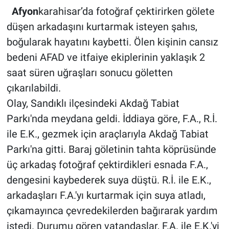
Afyon
karahisar’da fotoğraf çektirirken gölete
düşen arkadaşını kurtarmak isteyen şahıs,
boğularak hayatını kaybetti. Ölen kişinin cansız
bedeni AFAD ve itfaiye ekiplerinin yaklaşık 2
saat süren uğraşları sonucu göletten
çıkarılabildi.
Olay, Sandıklı ilçesindeki Akdağ Tabiat
Parkı'nda meydana geldi. İddiaya göre, F.A., R.İ.
ile E.K., gezmek için araçlarıyla Akdağ Tabiat
Parkı'na gitti. Baraj göletinin tahta köprüsünde
üç arkadaş fotoğraf çektirdikleri esnada F.A.,
dengesini kaybederek suya düştü. R.İ. ile E.K.,
arkadaşları F.A.'yı kurtarmak için suya atladı,
çıkamayınca çevredekilerden bağırarak yardım
istedi. Durumu gören vatandaşlar, F.A. ile E.K.'yi