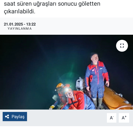
saat süren uğraşları sonucu göletten
çıkarılabildi.
Politika
21.01.2025 - 13:22
Bilecik
YAYINLANMA
Kütahya
Gezi
Genel
Çevre
Yerel
Magazin
Paylaş
-
+
A
A
Bilim ve Teknoloji