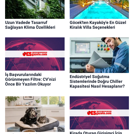
Uzun Vadede Tasarruf
Göcek'ten Kayaköy'e En Güzel
Sağlayan Klima Özellikleri
Kiralık Villa Seçenekleri
İş Başvurularındaki
Endüstriyel Soğutma
Görünmeyen Filtre: CV’nizi
Sistemlerinde Doğru Chiller
Önce Bir Yazılım Okuyor
Kapasitesi Nasıl Hesaplanır?
Kirada Oturan Girişimci İçin