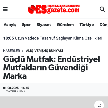
Asayiş
Yaşam
Eskişehir Nöbetçi Eczaneler
Asayiş
Spor
Siyaset
Gündem
Türkiye
Dün
Spor
Afyonkarahisar
Eskişehir Hava Durumu
18:05
Uzun Vadede Tasarruf Sağlayan Klima Özellikleri
Siyaset
Eğitim
Eskişehir Trafik Yoğunluk Haritası
HABERLER
ALIŞ-VERIŞ/İŞ DÜNYASI
Gündem
Eskişehirspor Arşivi
Süper Lig Puan Durumu ve Fikstür
Güçlü Mutfak: Endüstriyel
Mutfakların Güvendiği
Türkiye
Eskişehir Arşivi
Tüm Manşetler
Marka
Dünya
Röportaj
Son Dakika Haberleri
01.08.2025 - 16:45
Sağlık
Ekonomi
Haber Arşivi
YAYINLANMA
Alış-Veriş/İş dünyası
Kültür Sanat