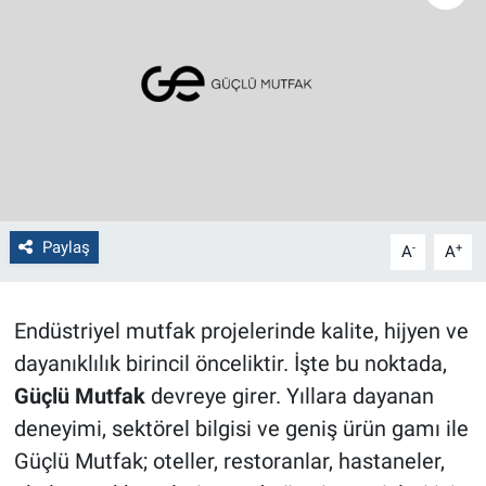
Politika
Bilecik
Kütahya
Gezi
Paylaş
-
+
A
A
Genel
Çevre
Endüstriyel mutfak projelerinde kalite, hijyen ve
dayanıklılık birincil önceliktir. İşte bu noktada,
Yerel
Güçlü Mutfak
devreye girer. Yıllara dayanan
Magazin
deneyimi, sektörel bilgisi ve geniş ürün gamı ile
Güçlü Mutfak; oteller, restoranlar, hastaneler,
Bilim ve Teknoloji