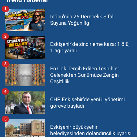
1
İnönü’nün 26 Derecelik Şifalı
Suyuna Yoğun İlgi
2
Eskişehir’de zincirleme kaza: 1 ölü,
1 ağır yaralı
3
En Çok Tercih Edilen Tesbihler:
Gelenekten Günümüze Zengin
Çeşitlilik
4
CHP Eskişehir’de yeni il yönetimi
göreve başladı
5
Eskişehir büyükşehir
belediyesinden dolandırıcılık uyarısı