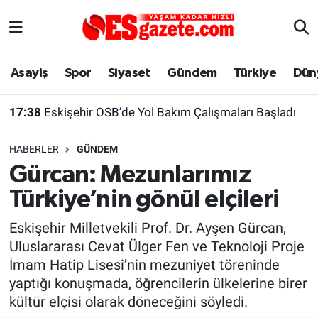
Asayiş
Yaşam
Eskişehir Nöbetçi Eczaneler
Asayiş
Spor
Siyaset
Gündem
Türkiye
Dün
Spor
Afyonkarahisar
Eskişehir Hava Durumu
17:38
Eskişehir OSB’de Yol Bakım Çalışmaları Başladı
Siyaset
Eğitim
Eskişehir Trafik Yoğunluk Haritası
HABERLER
GÜNDEM
Gündem
Eskişehirspor Arşivi
Süper Lig Puan Durumu ve Fikstür
Gürcan: Mezunlarımız
Türkiye’nin gönül elçileri
Türkiye
Eskişehir Arşivi
Tüm Manşetler
Eskişehir Milletvekili Prof. Dr. Ayşen Gürcan,
Dünya
Röportaj
Son Dakika Haberleri
Uluslararası Cevat Ülger Fen ve Teknoloji Proje
İmam Hatip Lisesi’nin mezuniyet töreninde
Sağlık
Ekonomi
Haber Arşivi
yaptığı konuşmada, öğrencilerin ülkelerine birer
kültür elçisi olarak döneceğini söyledi.
Alış-Veriş/İş dünyası
Kültür Sanat