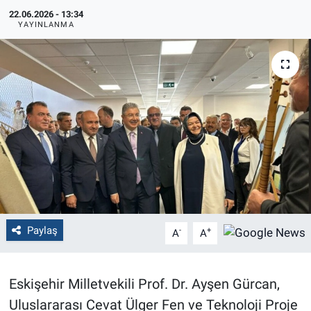
22.06.2026 - 13:34
Politika
YAYINLANMA
Bilecik
Kütahya
Gezi
Genel
Çevre
Paylaş
-
+
A
A
Yerel
Magazin
Eskişehir Milletvekili Prof. Dr. Ayşen Gürcan,
Uluslararası Cevat Ülger Fen ve Teknoloji Proje
Bilim ve Teknoloji