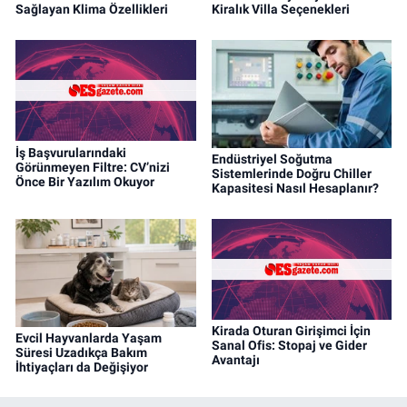
Sağlayan Klima Özellikleri
Kiralık Villa Seçenekleri
İş Başvurularındaki
Endüstriyel Soğutma
Görünmeyen Filtre: CV’nizi
Sistemlerinde Doğru Chiller
Önce Bir Yazılım Okuyor
Kapasitesi Nasıl Hesaplanır?
Kirada Oturan Girişimci İçin
Evcil Hayvanlarda Yaşam
Sanal Ofis: Stopaj ve Gider
Süresi Uzadıkça Bakım
Avantajı
İhtiyaçları da Değişiyor