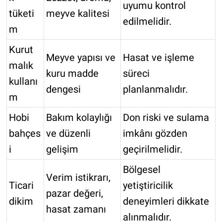
uyumu kontrol
tüketi
meyve kalitesi
edilmelidir.
m
Kurut
Meyve yapısı ve
Hasat ve işleme
malık
kuru madde
süreci
kullanı
dengesi
planlanmalıdır.
m
Hobi
Bakım kolaylığı
Don riski ve sulama
bahçes
ve düzenli
imkânı gözden
i
gelişim
geçirilmelidir.
Bölgesel
Verim istikrarı,
Ticari
yetiştiricilik
pazar değeri,
dikim
deneyimleri dikkate
hasat zamanı
alınmalıdır.