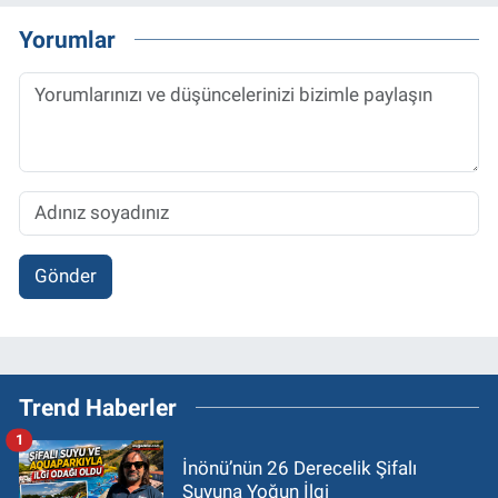
Yorumlar
Gönder
Trend Haberler
1
İnönü’nün 26 Derecelik Şifalı
Suyuna Yoğun İlgi