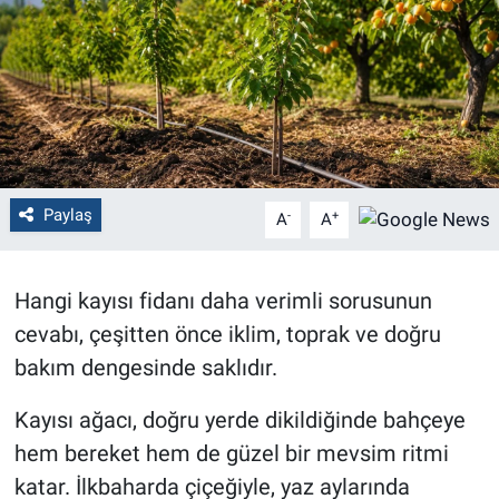
Politika
Bilecik
Kütahya
Gezi
Paylaş
-
+
A
A
Genel
Hangi kayısı fidanı daha verimli sorusunun
Çevre
cevabı, çeşitten önce iklim, toprak ve doğru
bakım dengesinde saklıdır.
Yerel
Kayısı ağacı, doğru yerde dikildiğinde bahçeye
Magazin
hem bereket hem de güzel bir mevsim ritmi
katar. İlkbaharda çiçeğiyle, yaz aylarında
Bilim ve Teknoloji