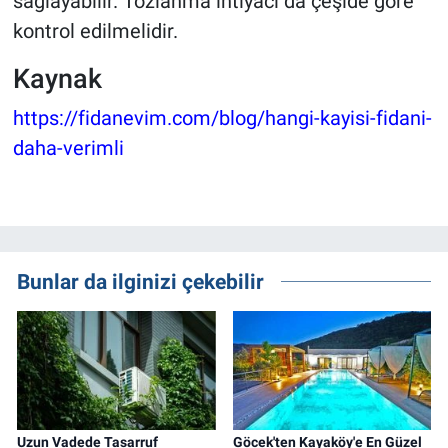
sağlayabilir. Tozlanma ihtiyacı da çeşide göre
kontrol edilmelidir.
Kaynak
https://fidanevim.com/blog/hangi-kayisi-fidani-
daha-verimli
Bunlar da ilginizi çekebilir
Uzun Vadede Tasarruf
Göcek'ten Kayaköy'e En Güzel