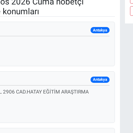
os 2026 Cuma nöbetçi
e konumları
Antakya
Antakya
L 2906 CAD.HATAY EĞİTİM ARAŞTIRMA