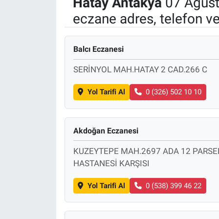
Hatay
Antakya
07 Ağust
eczane adres, telefon v
Politika
Bilecik
Balcı Eczanesi
Kütahya
SERİNYOL MAH.HATAY 2 CAD.266 C
Gezi
Yol Tarifi Al
0 (326) 502 10 10
Genel
Akdoğan Eczanesi
Çevre
KUZEYTEPE MAH.2697 ADA 12 PARSE
HASTANESİ KARŞISI
Yerel
Yol Tarifi Al
0 (538) 399 46 22
Magazin
Bilim ve Teknoloji