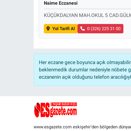
Naime Eczanesi
KÜÇÜKDALYAN MAH.OKUL 5 CAD.GÜLM
Yol Tarifi Al
0 (326) 225 31 00
Her eczane gece boyunca açık olmayabilir, 
beklenmedik durumlar nedeniyle nöbete ge
eczanenin açık olduğunu telefon aracılığıyla 
www.esgazete.com eskişehir'den bölgeden dünya