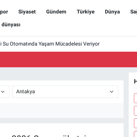
por
Siyaset
Gündem
Türkiye
Dünya
Sa
ş dünyası
i Su Otomatında Yaşam Mücadelesi Veriyor
H