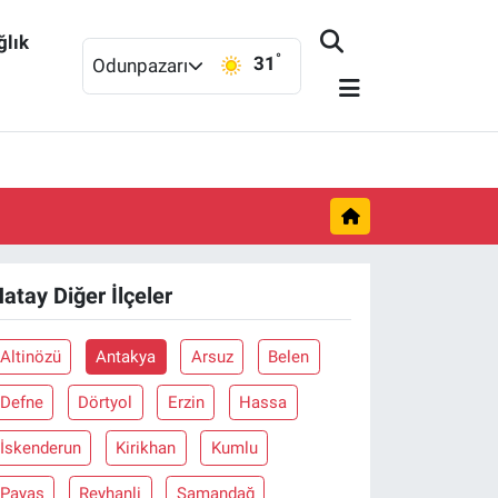
ğlık
°
31
Odunpazarı
atay Diğer İlçeler
Altinözü
Antakya
Arsuz
Belen
Defne
Dörtyol
Erzin
Hassa
İskenderun
Kirikhan
Kumlu
Payas
Reyhanli
Samandağ