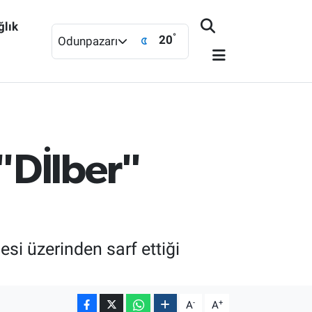
ğlık
°
20
Odunpazarı
"Dİlber"
si üzerinden sarf ettiği
-
+
A
A