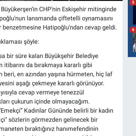
5
Büyükerşen'in CHP'nin Eskişehir mitinginde
poğlu'nun lansmanda çiftetelli oynamasını
lber benzetmesine Hatipoğlu'ndan cevap geldi.
6
ıklaması şöyle:
sa bir süre kalan Büyükşehir Belediye
 itibarını da bırakmaya kararlı gibi
beri, en azından yaşına hürmeten, hiç laf
yesini aşağı çekmeye kararlı görünüyor.
layısıyla cevap vermeye tenezzül
ları çukurun içinde olmayacağım.
Emekçi” Kadınlar Gününde belirli bir kadın
etçi" sözlerin görmezden gelinecek bir
emaneten bıraktığınız hanımefendinin