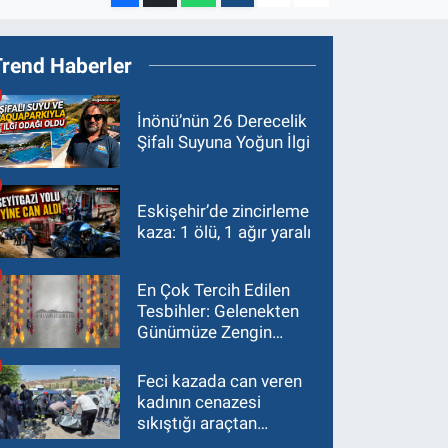
Trend Haberler
İnönü’nün 26 Derecelik
Şifalı Suyuna Yoğun İlgi
Eskişehir’de zincirleme
kaza: 1 ölü, 1 ağır yaralı
En Çok Tercih Edilen
Tesbihler: Gelenekten
Günümüze Zengin
Çeşitlilik
Feci kazada can veren
kadının cenazesi
sıkıştığı araçtan
güçlükle çıkarıldı