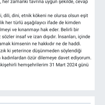
ere, her zamanki tavrına uygun şekilde, cevap
 dili, dini, etnik kökeni ne olursa olsun eşit
k her türlü aşağılayıcı ifade de kimden
ilmeyi ve kınanmayı hak eder. Belirli bir
özler insaf ve izan dışıdır. İnsanları, içinde
lamak kimsenin ne hakkıdır ne de haddi.
zık ki yeterince düşünmeden söylendiği
m kadınlardan özür dilemeye davet ediyorum.
Eskişehirli hemşehrilerim 31 Mart 2024 günü