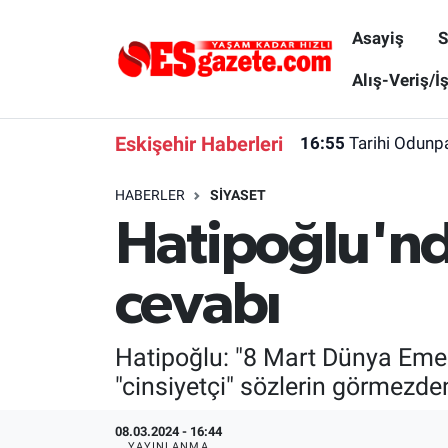
Asayiş
S
Asayiş
Yaşam
Eskişehir Nöbetçi Eczaneler
Alış-Veriş/İ
Spor
Afyonkarahisar
Eskişehir Hava Durumu
Eskişehir Haberleri
16:55
Tarihi Odunpa
Siyaset
Eğitim
Eskişehir Trafik Yoğunluk Haritası
HABERLER
SIYASET
Hatipoğlu'nd
Gündem
Eskişehirspor Arşivi
Süper Lig Puan Durumu ve Fikstür
Türkiye
Eskişehir Arşivi
Tüm Manşetler
cevabı
Dünya
Röportaj
Son Dakika Haberleri
Hatipoğlu: "8 Mart Dünya Emekç
Sağlık
Ekonomi
Haber Arşivi
"cinsiyetçi" sözlerin görmezde
Alış-Veriş/İş dünyası
Kültür Sanat
08.03.2024 - 16:44
YAYINLANMA