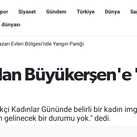
por
Siyaset
Gündem
Türkiye
Dünya
Sa
ş dünyası
zarı Evleri Bölgesi’nde Yangın Paniği
an Büyükerşen'e 
i Kadınlar Gününde belirli bir kadın imge
n gelinecek bir durumu yok." dedi.