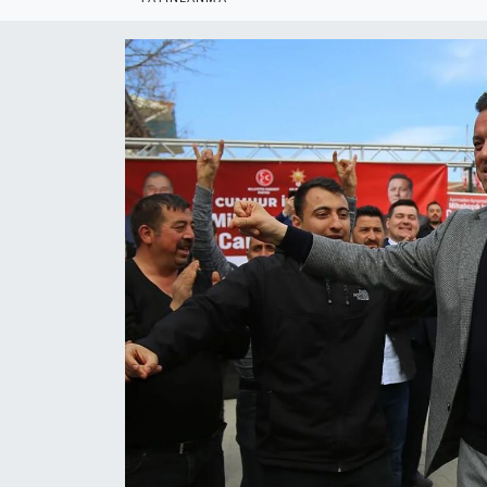
Politika
Bilecik
Kütahya
Gezi
Genel
Çevre
Yerel
Magazin
Bilim ve Teknoloji