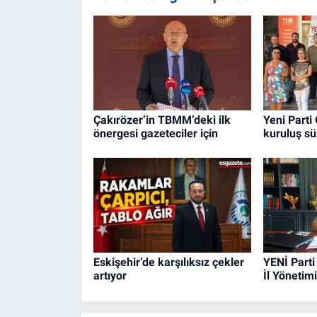
Çakırözer’in TBMM’deki ilk
Yeni Parti
önergesi gazeteciler için
kuruluş sü
Eskişehir’de karşılıksız çekler
YENİ Parti
artıyor
İl Yönetimi