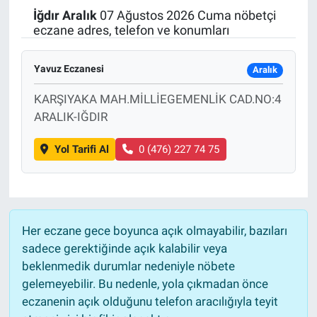
İğdır
Aralık
07 Ağustos 2026 Cuma nöbetçi
Politika
eczane adres, telefon ve konumları
Bilecik
Yavuz Eczanesi
Aralık
Kütahya
KARŞIYAKA MAH.MİLLİEGEMENLİK CAD.NO:4
ARALIK-IĞDIR
Gezi
Yol Tarifi Al
0 (476) 227 74 75
Genel
Çevre
Her eczane gece boyunca açık olmayabilir, bazıları
Yerel
sadece gerektiğinde açık kalabilir veya
beklenmedik durumlar nedeniyle nöbete
Magazin
gelemeyebilir. Bu nedenle, yola çıkmadan önce
eczanenin açık olduğunu telefon aracılığıyla teyit
Bilim ve Teknoloji