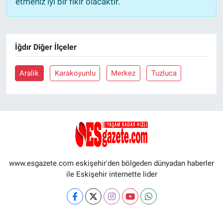
etmeniz iyi bir fikir olacaktır.
İğdır Diğer İlçeler
Aralik
Karakoyunlu
Merkez
Tuzluca
www.esgazete.com eskişehir'den bölgeden dünyadan haberler
ile Eskişehir internette lider