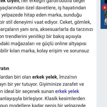
kek Giyim
, her erkeğin gardırobuna değer
iyaçlarından özel davetlere, iş hayatından
6
bir yelpazede hitap eden marka, sunduğu
 bir stil deneyimi vaat ediyor. Ceket, gömlek,
parçaların yanı sıra, aksesuarlarla da tarzınızı
on trendlerini yenilikçi bir bakış açısıyla
ndaki mağazaları ve güçlü online altyapısı
bilir kılan marka, kolay erişim ve sorunsuz
ratın
ardan biri olan
erkek yelek
, İmza’nın
ayrı bir yer tutuyor. Giyiminize zarafet ve
in ideal bir seçenek sunan
erkek yelek
nlayışıyla birleşiyor. Klasik kesimlerden
gun modellere kadar geniş bir yelpazede