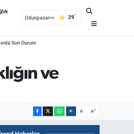
ğlık
°
29
Odunpazarı
asında Son Durum
klığın ve
-
+
A
A
Trend Haberler