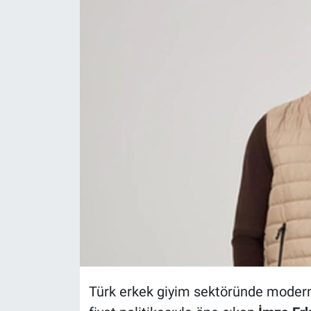
Politika
Bilecik
Kütahya
Gezi
Genel
Çevre
Yerel
Magazin
Türk erkek giyim sektöründe modern 
Bilim ve Teknoloji