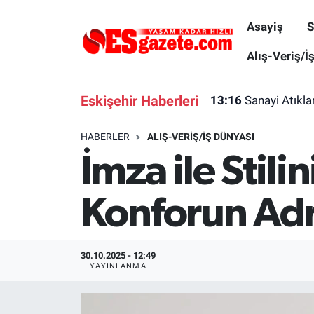
Asayiş
S
Asayiş
Yaşam
Eskişehir Nöbetçi Eczaneler
Alış-Veriş/İ
Spor
Afyonkarahisar
Eskişehir Hava Durumu
Eskişehir Haberleri
13:16
Sanayi Atıkl
Siyaset
Eğitim
Eskişehir Trafik Yoğunluk Haritası
HABERLER
ALIŞ-VERIŞ/İŞ DÜNYASI
İmza ile Stili
Gündem
Eskişehirspor Arşivi
Süper Lig Puan Durumu ve Fikstür
Türkiye
Eskişehir Arşivi
Tüm Manşetler
Konforun Adr
Dünya
Röportaj
Son Dakika Haberleri
30.10.2025 - 12:49
Sağlık
Ekonomi
Haber Arşivi
YAYINLANMA
Alış-Veriş/İş dünyası
Kültür Sanat