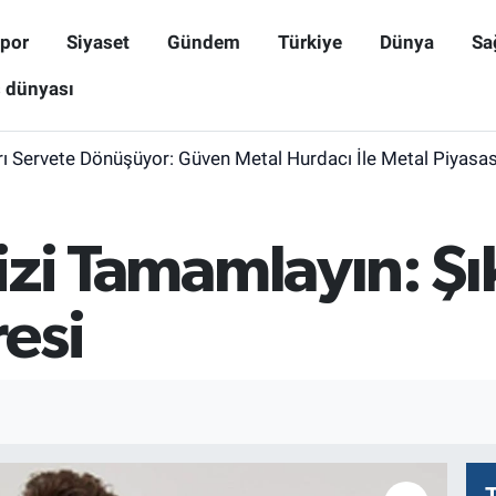
por
Siyaset
Gündem
Türkiye
Dünya
Sa
ş dünyası
arı Servete Dönüşüyor: Güven Metal Hurdacı İle Metal Piyas
nizi Tamamlayın: Şı
esi