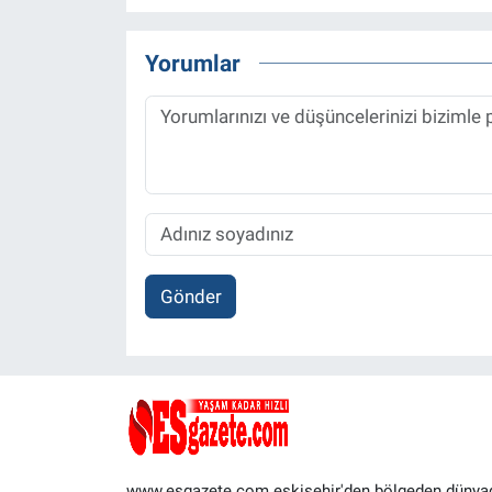
Yorumlar
Gönder
www.esgazete.com eskişehir'den bölgeden dünya