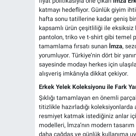
fiyat politikasıyla öne çıkan
İmza Er
katmayı hedefliyor. Günlük giyim iht
hafta sonu tatillerine kadar geniş 
kapsamlı ürün çeşitliliği ile eksiksiz
pantolon, triko ve t-shirt gibi temel 
tamamlama fırsatı sunan
İmza
, sez
yorumluyor. Türkiye’nin dört bir yanı
sayesinde modayı herkes için ulaşıla
alışveriş imkânıyla dikkat çekiyor.
Erkek Yelek Koleksiyonu ile Fark Ya
Şıklığı tamamlayan en önemli parçal
titizlikle hazırladığı koleksiyonlarda 
resmiyet katmak istediğiniz anlar iç
modelleri, İmza’nın modern tasarım a
daha çağdaş ve günlük kullanıma uy