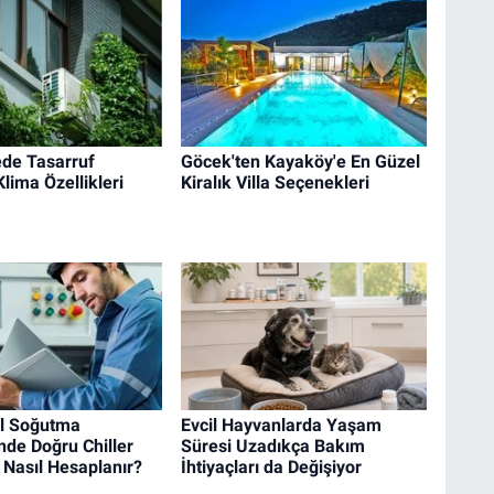
de Tasarruf
Göcek'ten Kayaköy'e En Güzel
lima Özellikleri
Kiralık Villa Seçenekleri
el Soğutma
Evcil Hayvanlarda Yaşam
nde Doğru Chiller
Süresi Uzadıkça Bakım
 Nasıl Hesaplanır?
İhtiyaçları da Değişiyor