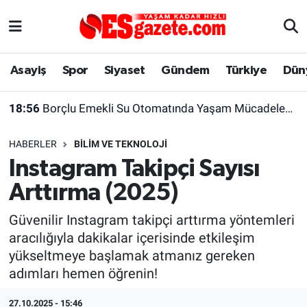
Asayiş
Yaşam
Eskişehir Nöbetçi Eczaneler
Asayiş
Spor
Siyaset
Gündem
Türkiye
Dün
Spor
Afyonkarahisar
Eskişehir Hava Durumu
18:56
Borçlu Emekli Su Otomatında Yaşam Mücadelesi Veriyor
Siyaset
Eğitim
Eskişehir Trafik Yoğunluk Haritası
HABERLER
BILIM VE TEKNOLOJI
Gündem
Eskişehirspor Arşivi
Süper Lig Puan Durumu ve Fikstür
Instagram Takipçi Sayısı
Arttırma (2025)
Türkiye
Eskişehir Arşivi
Tüm Manşetler
Güvenilir Instagram takipçi arttırma yöntemleri
Dünya
Röportaj
Son Dakika Haberleri
aracılığıyla dakikalar içerisinde etkileşim
yükseltmeye başlamak atmanız gereken
Sağlık
Ekonomi
Haber Arşivi
adımları hemen öğrenin!
Alış-Veriş/İş dünyası
Kültür Sanat
27.10.2025 - 15:46