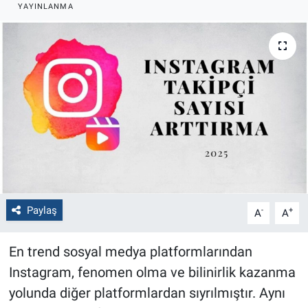
YAYINLANMA
Politika
Bilecik
Kütahya
Gezi
Genel
Çevre
Paylaş
-
+
A
A
Yerel
En trend sosyal medya platformlarından
Magazin
Instagram, fenomen olma ve bilinirlik kazanma
yolunda diğer platformlardan sıyrılmıştır. Aynı
Bilim ve Teknoloji