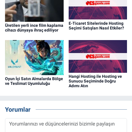
E-Ticaret Sitelerinde Hosting
Üretilen yerli ince film kaplama
Seçimi Satışları Nasıl Etkiler?
cihazı dünyaya ihraç ediliyor
Hangi Hosting ile Hosting ve
Oyun İçi Satın Almalarda Bölge
Sunucu Seçiminde Doğru
ve Teslimat Uyumluluğu
Adımı Atın
Yorumlar