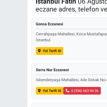
İstanbul
Fatih
06 Ağusto
eczane adres, telefon v
Politika
Bilecik
Gonca Eczanesi
Kütahya
Cerrahpaşa Mahallesi, Koca Mustafapa
İstanbul
Gezi
Yol Tarifi Al
Genel
Çevre
Serra Nur Eczanesi
İskenderpaşa Mahallesi, Aile Sokak No:
Yerel
Yol Tarifi Al
0 (536) 663 94 36
Magazin
Bilim ve Teknoloji