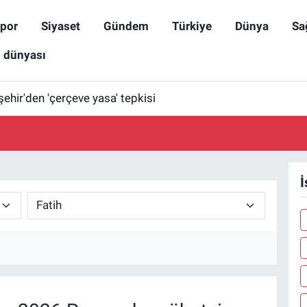
por
Siyaset
Gündem
Türkiye
Dünya
Sa
ş dünyası
işehir'den 'çerçeve yasa' tepkisi
İ