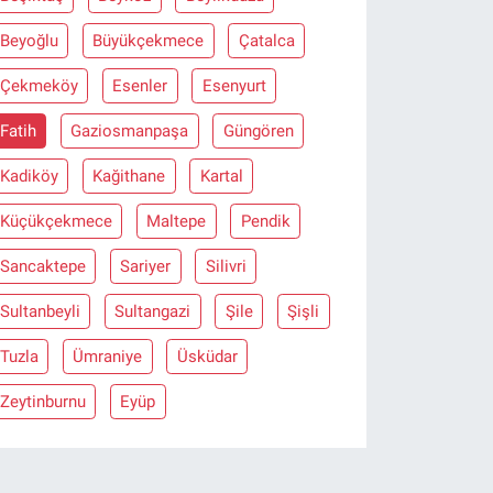
Beyoğlu
Büyükçekmece
Çatalca
Çekmeköy
Esenler
Esenyurt
Fatih
Gaziosmanpaşa
Güngören
Kadiköy
Kağithane
Kartal
Küçükçekmece
Maltepe
Pendik
Sancaktepe
Sariyer
Silivri
Sultanbeyli
Sultangazi
Şile
Şişli
Tuzla
Ümraniye
Üsküdar
Zeytinburnu
Eyüp