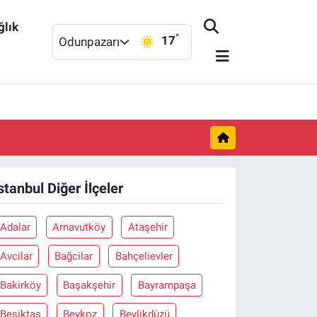
ğlık
°
17
Odunpazarı
stanbul Diğer İlçeler
Adalar
Arnavutköy
Ataşehir
Avcilar
Bağcilar
Bahçelievler
Bakirköy
Başakşehir
Bayrampaşa
Beşiktaş
Beykoz
Beylikdüzü