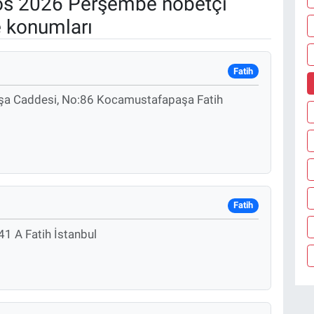
s 2026 Perşembe nöbetçi
e konumları
Fatih
şa Caddesi, No:86 Kocamustafapaşa Fatih
Fatih
41 A Fatih İstanbul