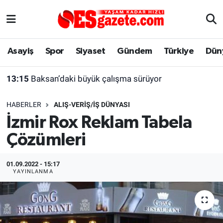
Asayiş
Yaşam
Eskişehir Nöbetçi Eczaneler
Asayiş
Spor
Siyaset
Gündem
Türkiye
Dün
Spor
Afyonkarahisar
Eskişehir Hava Durumu
13:15
Baksan’daki büyük çalışma sürüyor
Siyaset
Eğitim
Eskişehir Trafik Yoğunluk Haritası
HABERLER
ALIŞ-VERIŞ/İŞ DÜNYASI
Gündem
Eskişehirspor Arşivi
Süper Lig Puan Durumu ve Fikstür
İzmir Rox Reklam Tabela
Çözümleri
Türkiye
Eskişehir Arşivi
Tüm Manşetler
Dünya
Röportaj
Son Dakika Haberleri
01.09.2022 - 15:17
YAYINLANMA
Sağlık
Ekonomi
Haber Arşivi
Alış-Veriş/İş dünyası
Kültür Sanat