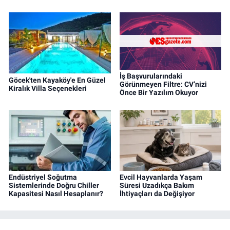
İş Başvurularındaki
Göcek'ten Kayaköy'e En Güzel
Görünmeyen Filtre: CV’nizi
Kiralık Villa Seçenekleri
Önce Bir Yazılım Okuyor
Endüstriyel Soğutma
Evcil Hayvanlarda Yaşam
Sistemlerinde Doğru Chiller
Süresi Uzadıkça Bakım
Kapasitesi Nasıl Hesaplanır?
İhtiyaçları da Değişiyor