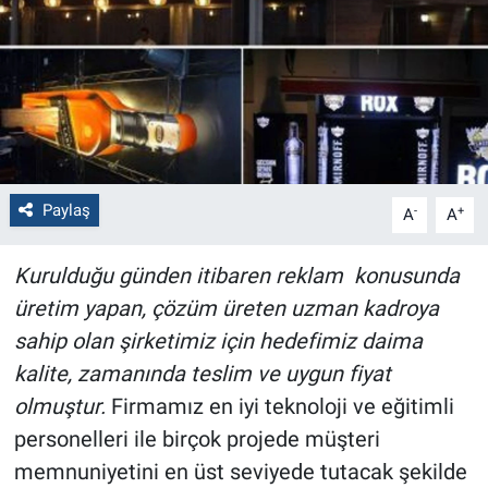
Politika
Bilecik
Kütahya
Gezi
Paylaş
-
+
A
A
Genel
Kurulduğu günden itibaren reklam konusunda
üretim yapan, çözüm üreten uzman kadroya
Çevre
sahip olan şirketimiz için hedefimiz daima
kalite, zamanında teslim ve uygun fiyat
Yerel
olmuştur.
Firmamız en iyi teknoloji ve eğitimli
Magazin
personelleri ile birçok projede müşteri
memnuniyetini en üst seviyede tutacak şekilde
Bilim ve Teknoloji