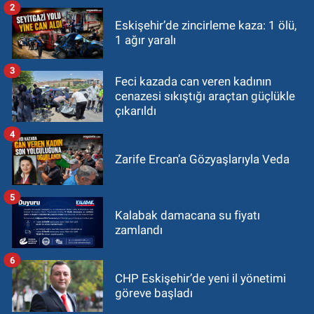
2
Eskişehir’de zincirleme kaza: 1 ölü,
1 ağır yaralı
3
Feci kazada can veren kadının
cenazesi sıkıştığı araçtan güçlükle
çıkarıldı
4
Zarife Ercan’a Gözyaşlarıyla Veda
5
Kalabak damacana su fiyatı
zamlandı
6
CHP Eskişehir’de yeni il yönetimi
göreve başladı