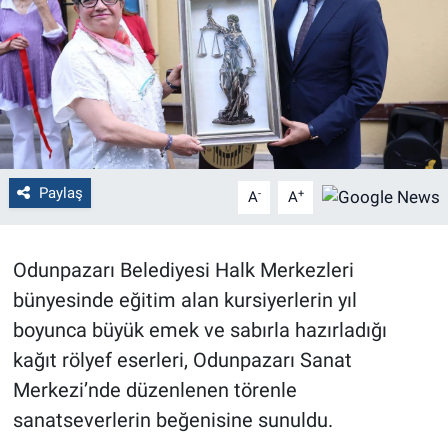
Politika
Bilecik
Kütahya
Gezi
Paylaş
-
+
A
A
Genel
Odunpazarı Belediyesi Halk Merkezleri
Çevre
bünyesinde eğitim alan kursiyerlerin yıl
boyunca büyük emek ve sabırla hazırladığı
Yerel
kağıt rölyef eserleri, Odunpazarı Sanat
Merkezi’nde düzenlenen törenle
Magazin
sanatseverlerin beğenisine sunuldu.
Bilim ve Teknoloji