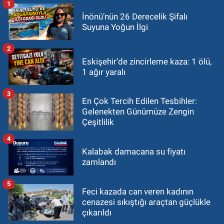
1
İnönü’nün 26 Derecelik Şifalı
Suyuna Yoğun İlgi
2
Eskişehir’de zincirleme kaza: 1 ölü,
1 ağır yaralı
3
En Çok Tercih Edilen Tesbihler:
Gelenekten Günümüze Zengin
Çeşitlilik
4
Kalabak damacana su fiyatı
zamlandı
5
Feci kazada can veren kadının
cenazesi sıkıştığı araçtan güçlükle
çıkarıldı