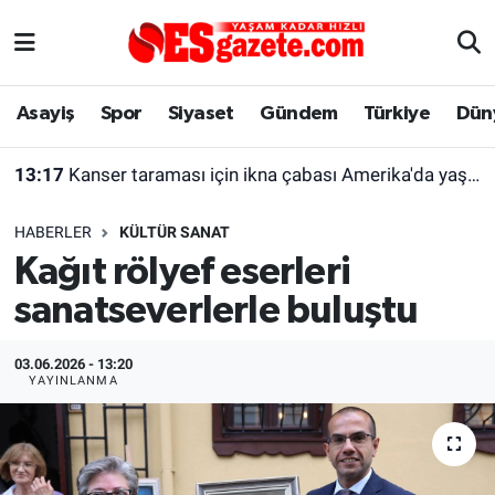
Asayiş
Yaşam
Eskişehir Nöbetçi Eczaneler
Asayiş
Spor
Siyaset
Gündem
Türkiye
Dün
Spor
Afyonkarahisar
Eskişehir Hava Durumu
13:17
Kanser taraması için ikna çabası Amerika'da yaşayan kadını şaşırttı
Siyaset
Eğitim
Eskişehir Trafik Yoğunluk Haritası
HABERLER
KÜLTÜR SANAT
Gündem
Eskişehirspor Arşivi
Süper Lig Puan Durumu ve Fikstür
Kağıt rölyef eserleri
sanatseverlerle buluştu
Türkiye
Eskişehir Arşivi
Tüm Manşetler
Dünya
Röportaj
Son Dakika Haberleri
03.06.2026 - 13:20
YAYINLANMA
Sağlık
Ekonomi
Haber Arşivi
Alış-Veriş/İş dünyası
Kültür Sanat