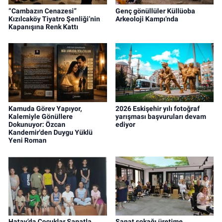
“Cambazın Cenazesi”
Genç gönüllüler Küllüoba
Kızılcaköy Tiyatro Şenliği’nin
Arkeoloji Kampı'nda
Kapanışına Renk Kattı
Kamuda Görev Yapıyor,
2026 Eskişehir yılı fotoğraf
Kalemiyle Gönüllere
yarışması başvuruları devam
Dokunuyor: Özcan
ediyor
Kandemir'den Duygu Yüklü
Yeni Roman
Hatay’da Çocuklar Sanatla
Sanat sokağı üretime