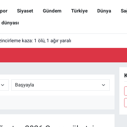
por
Siyaset
Gündem
Türkiye
Dünya
Sa
ş dünyası
incirleme kaza: 1 ölü, 1 ağır yaralı
K