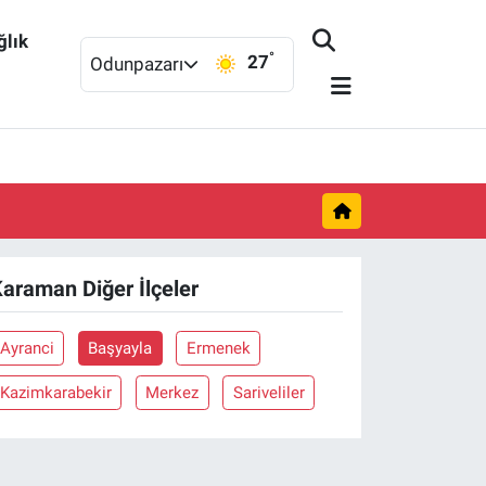
ğlık
°
27
Odunpazarı
araman Diğer İlçeler
Ayranci
Başyayla
Ermenek
Kazimkarabekir
Merkez
Sariveliler