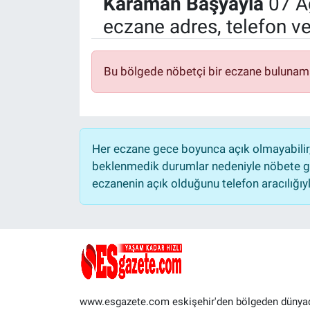
Karaman
Başyayla
07 A
eczane adres, telefon v
Politika
Bilecik
Bu bölgede nöbetçi bir eczane bulunam
Kütahya
Gezi
Her eczane gece boyunca açık olmayabilir, 
Genel
beklenmedik durumlar nedeniyle nöbete ge
eczanenin açık olduğunu telefon aracılığıyla 
Çevre
Yerel
Magazin
www.esgazete.com eskişehir'den bölgeden dünya
Bilim ve Teknoloji