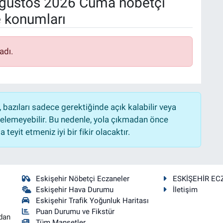
ğustos 2026 Cuma nöbetçi
e konumları
adı.
bazıları sadece gerektiğinde açık kalabilir veya
lemeyebilir. Bu nedenle, yola çıkmadan önce
teyit etmeniz iyi bir fikir olacaktır.
Eskişehir Nöbetçi Eczaneler
ESKİŞEHİR EC
Eskişehir Hava Durumu
İletişim
Eskişehir Trafik Yoğunluk Haritası
Puan Durumu ve Fikstür
dan
Tüm Manşetler