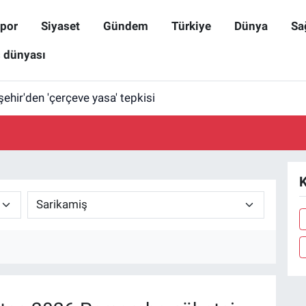
por
Siyaset
Gündem
Türkiye
Dünya
Sa
ş dünyası
işehir'den 'çerçeve yasa' tepkisi
K