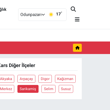
ğlık
°
17
Odunpazarı
ars Diğer İlçeler
Akyaka
Arpaçay
Digor
Kağizman
Merkez
Sarikamiş
Selim
Susuz