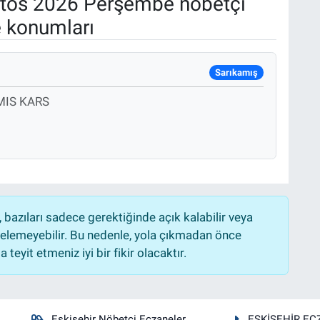
tos 2026 Perşembe nöbetçi
e konumları
Sarıkamış
MIS KARS
bazıları sadece gerektiğinde açık kalabilir veya
lemeyebilir. Bu nedenle, yola çıkmadan önce
teyit etmeniz iyi bir fikir olacaktır.
Eskişehir Nöbetçi Eczaneler
ESKİŞEHİR EC