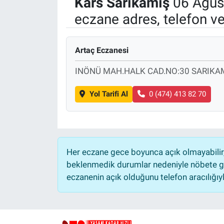
Kars
Sarıkamış
06 Ağus
eczane adres, telefon v
Politika
Bilecik
Artaç Eczanesi
Kütahya
INÖNÜ MAH.HALK CAD.NO:30 SARIKA
Gezi
Yol Tarifi Al
0 (474) 413 82 70
Genel
Çevre
Her eczane gece boyunca açık olmayabilir, 
beklenmedik durumlar nedeniyle nöbete ge
Yerel
eczanenin açık olduğunu telefon aracılığıyla 
Magazin
Bilim ve Teknoloji