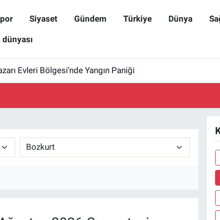
por
Siyaset
Gündem
Türkiye
Dünya
Sa
ş dünyası
zarı Evleri Bölgesi’nde Yangın Paniği
K