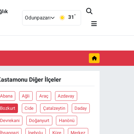
ğlık
°
31
Odunpazarı
astamonu Diğer İlçeler
Abana
Ağli
Araç
Azdavay
Bozkurt
Cide
Çatalzeytin
Daday
Devrekani
Doğanyurt
Hanönü
İhsangazi
İnebolu
Küre
Merkez