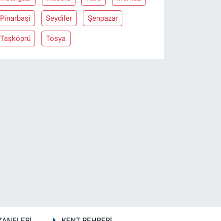
Pinarbaşi
Seydiler
Şenpazar
Taşköprü
Tosya
ZANELERİ
KENT REHBERİ