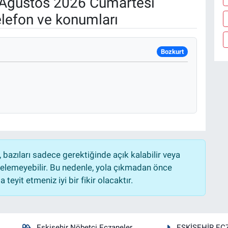
Ağustos 2026 Cumartesi
elefon ve konumları
Bozkurt
bazıları sadece gerektiğinde açık kalabilir veya
lemeyebilir. Bu nedenle, yola çıkmadan önce
teyit etmeniz iyi bir fikir olacaktır.
Eskişehir Nöbetçi Eczaneler
ESKİŞEHİR EC