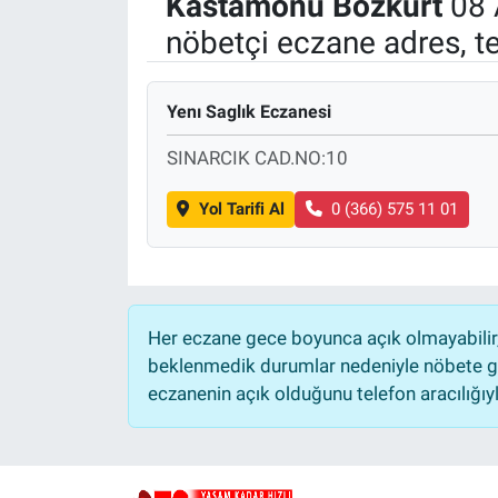
Kastamonu
Bozkurt
08 
nöbetçi eczane adres, t
Politika
Bilecik
Yenı Saglık Eczanesi
Kütahya
SINARCIK CAD.NO:10
Gezi
Yol Tarifi Al
0 (366) 575 11 01
Genel
Çevre
Her eczane gece boyunca açık olmayabilir, 
beklenmedik durumlar nedeniyle nöbete ge
Yerel
eczanenin açık olduğunu telefon aracılığıyla 
Magazin
Bilim ve Teknoloji