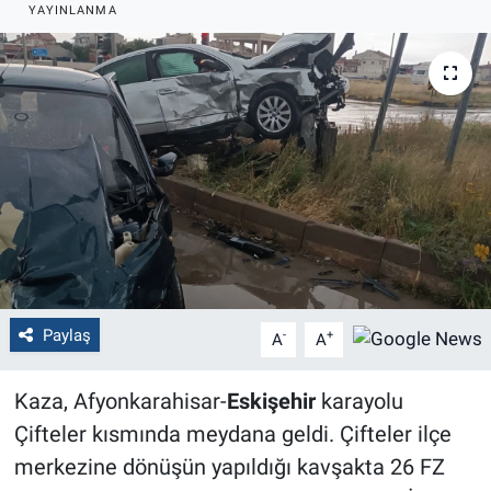
YAYINLANMA
Politika
Bilecik
Kütahya
Gezi
Genel
Çevre
Paylaş
-
+
A
A
Yerel
Kaza, Afyonkarahisar-
Eskişehir
karayolu
Magazin
Çifteler kısmında meydana geldi. Çifteler ilçe
merkezine dönüşün yapıldığı kavşakta 26 FZ
Bilim ve Teknoloji