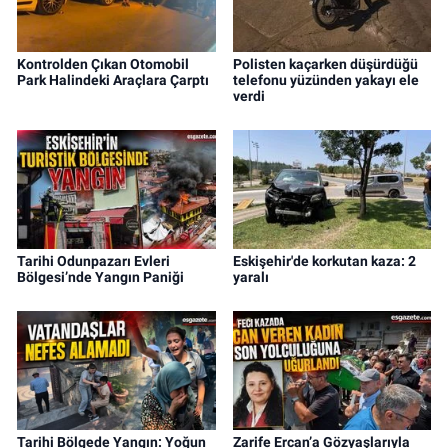
Kontrolden Çıkan Otomobil
Polisten kaçarken düşürdüğü
Park Halindeki Araçlara Çarptı
telefonu yüzünden yakayı ele
verdi
Tarihi Odunpazarı Evleri
Eskişehir'de korkutan kaza: 2
Bölgesi’nde Yangın Paniği
yaralı
Tarihi Bölgede Yangın: Yoğun
Zarife Ercan’a Gözyaşlarıyla