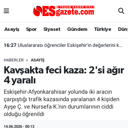
Asayiş
Yaşam
Eskişehir Nöbetçi Eczaneler
Asayiş
Spor
Siyaset
Gündem
Türkiye
Dün
Spor
Afyonkarahisar
Eskişehir Hava Durumu
16:27
Uluslararası öğrenciler Eskişehir'in değerlerini keşfetti
Siyaset
Eğitim
Eskişehir Trafik Yoğunluk Haritası
HABERLER
ASAYIŞ
Gündem
Eskişehirspor Arşivi
Süper Lig Puan Durumu ve Fikstür
Kavşakta feci kaza: 2'si ağır
4 yaralı
Türkiye
Eskişehir Arşivi
Tüm Manşetler
Eskişehir-Afyonkarahisar yolunda iki aracın
Dünya
Röportaj
Son Dakika Haberleri
çarpıştığı trafik kazasında yaralanan 4 kişiden
Ayşe Ç. ve Nursefa K.'nın durumlarının ciddi
Sağlık
Ekonomi
Haber Arşivi
olduğu öğrenildi
Alış-Veriş/İş dünyası
Kültür Sanat
14.06.2026 - 00:13