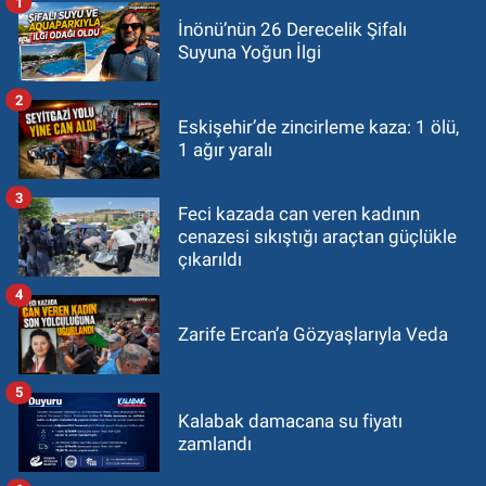
1
İnönü’nün 26 Derecelik Şifalı
Suyuna Yoğun İlgi
2
Eskişehir’de zincirleme kaza: 1 ölü,
1 ağır yaralı
3
Feci kazada can veren kadının
cenazesi sıkıştığı araçtan güçlükle
çıkarıldı
4
Zarife Ercan’a Gözyaşlarıyla Veda
5
Kalabak damacana su fiyatı
zamlandı