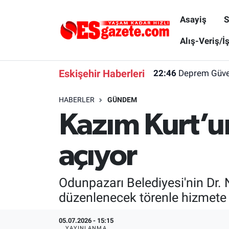
Asayiş
S
Asayiş
Yaşam
Eskişehir Nöbetçi Eczaneler
Alış-Veriş/İ
Spor
Afyonkarahisar
Eskişehir Hava Durumu
Eskişehir Haberleri
22:46
Deprem Güvenl
Siyaset
Eğitim
Eskişehir Trafik Yoğunluk Haritası
HABERLER
GÜNDEM
Kazım Kurt’un
Gündem
Eskişehirspor Arşivi
Süper Lig Puan Durumu ve Fikstür
Türkiye
Eskişehir Arşivi
Tüm Manşetler
açıyor
Dünya
Röportaj
Son Dakika Haberleri
Odunpazarı Belediyesi'nin Dr.
Sağlık
Ekonomi
Haber Arşivi
düzenlenecek törenle hizmete a
Alış-Veriş/İş dünyası
Kültür Sanat
05.07.2026 - 15:15
YAYINLANMA