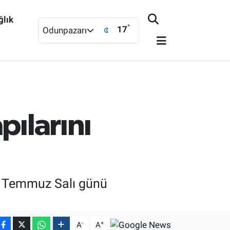
ğlık
°
17
Odunpazarı
pılarını
 7 Temmuz Salı günü
-
+
A
A