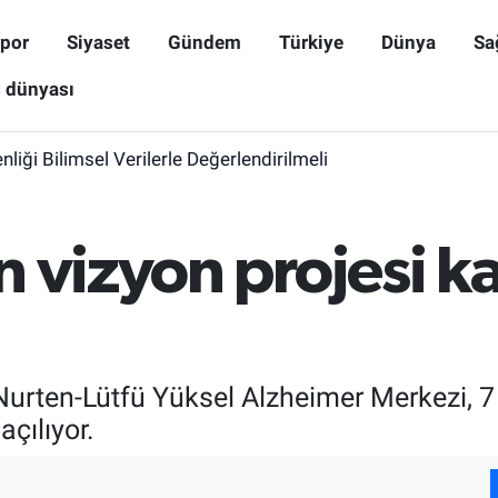
por
Siyaset
Gündem
Türkiye
Dünya
Sa
ş dünyası
iği Bilimsel Verilerle Değerlendirilmeli
 vizyon projesi ka
 Nurten-Lütfü Yüksel Alzheimer Merkezi,
çılıyor.