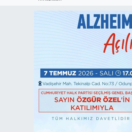
Politika
Bilecik
Kütahya
Gezi
Genel
Çevre
Yerel
Magazin
Bilim ve Teknoloji