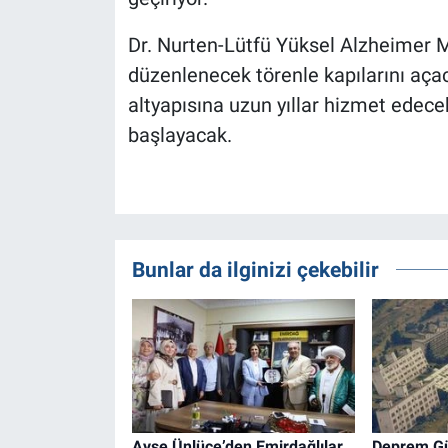
Dr. Nurten-Lütfü Yüksel Alzheimer 
düzenlenecek törenle kapılarını aça
altyapısına uzun yıllar hizmet edece
başlayacak.
Bunlar da ilginizi çekebilir
Ayşe Ünlüce’den Emirdağlılar
Deprem Güv