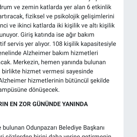
drum ve zemin katlarda yer alan 6 etkinlik
rtıracak, fiziksel ve psikolojik gelişimlerini
 ve ikinci katlarda iki kişilik ve altı kişilik
nuyor. Giriş katında ise ağır bakım
f servis yer alıyor. 108 kişilik kapasitesiyle
enelinde Alzheimer bakım hizmetleri
ayacak. Merkezin, hemen yanında bulunan
e birlikte hizmet vermesi sayesinde
 Alzheimer hizmetlerinin bütüncül şekilde
 kampüsüne dönüşecek.
ARIN EN ZOR GÜNÜNDE YANINDA
e bulunan Odunpazarı Belediye Başkanı
ri sözlerden birini daha yerine getirmenin