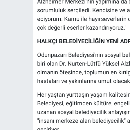
Alzheimer Merkezi'nin yapımına da 
sorumluluk sergiledi. Kendisine ve 
ediyorum. Kamu ile hayırseverlerin 
çok değerli eserler kazandırıyoruz."
HALKÇI BELEDİYECİLİĞİN YENİ AD
Odunpazarı Belediyesi'nin sosyal be
biri olan Dr. Nurten-Lütfü Yüksel Al
olmanın ötesinde, toplumun en kırıl
hastaları ve yakınlarına umut olacak
Her yaştan yurttaşın yaşam kalitesi
Belediyesi, eğitimden kültüre, engel
uzanan sosyal belediyecilik anlayışın
"insanı merkeze alan belediyecilik" a
geçiriyor.