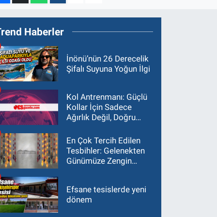
Trend Haberler
İnönü’nün 26 Derecelik
Şifalı Suyuna Yoğun İlgi
Kol Antrenmanı: Güçlü
Kollar İçin Sadece
Ağırlık Değil, Doğru
Yaklaşım Gerekir
En Çok Tercih Edilen
Tesbihler: Gelenekten
Günümüze Zengin
Çeşitlilik
Efsane tesislerde yeni
dönem