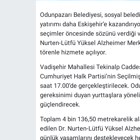
Odunpazarı Belediyesi, sosyal beledi
yatırımı daha Eskişehir’e kazandırıy
seçimler öncesinde sözünü verdiği ve
Nurten-Lütfü Yüksel Alzheimer Mer
törenle hizmete açılıyor.
Vadişehir Mahallesi Tekinalp Caddesi
Cumhuriyet Halk Partisi’nin Seçilmiş
saat 17.00’de gerçekleştirilecek. Od
gereksinimi duyan yurttaşlara yöneli
güçlendirecek.
Toplam 4 bin 136,50 metrekarelik ala
edilen Dr. Nurten-Lütfü Yüksel Alzh
günlük yaşamlarını destekleyecek h