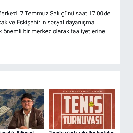
Merkezi, 7 Temmuz Salı günü saat 17.00'de
cak ve Eskişehir'in sosyal dayanışma
k önemli bir merkez olarak faaliyetlerine
enliği Bilimsel
Tepebaşı’nda raketler kurtuluş