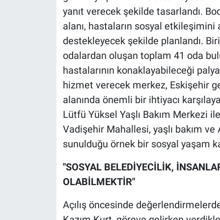
yanıt verecek şekilde tasarlandı. Bo
alanı, hastaların sosyal etkileşimini a
destekleyecek şekilde planlandı. Birinci
odalardan oluşan toplam 41
oda bulu
hastalarının konaklayabileceği palyati
hizmet verecek merkez, Eskişehir g
alanında önemli bir ihtiyacı karşıl
Lütfü Yüksel Yaşlı Bakım Merkezi il
Vadişehir Mahallesi, yaşlı bakım ve
sunulduğu örnek bir sosyal yaşam
"SOSYAL BELEDİYECİLİK, İNSANL
OLABİLMEKTİR"
Açılış öncesinde değerlendirmelerd
Kazım Kurt, göreve gelirken verdikle