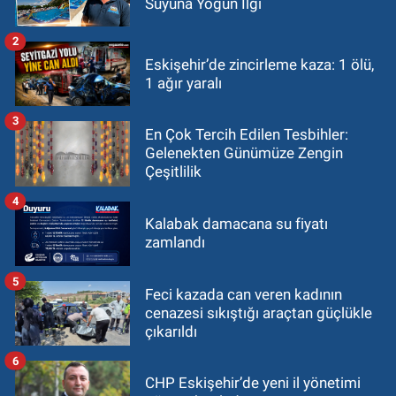
Suyuna Yoğun İlgi
2
Eskişehir’de zincirleme kaza: 1 ölü,
1 ağır yaralı
3
En Çok Tercih Edilen Tesbihler:
Gelenekten Günümüze Zengin
Çeşitlilik
4
Kalabak damacana su fiyatı
zamlandı
5
Feci kazada can veren kadının
cenazesi sıkıştığı araçtan güçlükle
çıkarıldı
6
CHP Eskişehir’de yeni il yönetimi