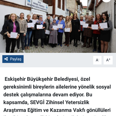
Politika
Bilecik
Kütahya
Gezi
Paylaş
-
+
A
A
Genel
Çevre
Eskişehir Büyükşehir Belediyesi, özel
gereksinimli bireylerin ailelerine yönelik sosyal
Yerel
destek çalışmalarına devam ediyor. Bu
Magazin
kapsamda, SEVGİ Zihinsel Yetersizlik
Araştırma Eğitim ve Kazanma Vakfı gönüllüleri
Bilim ve Teknoloji