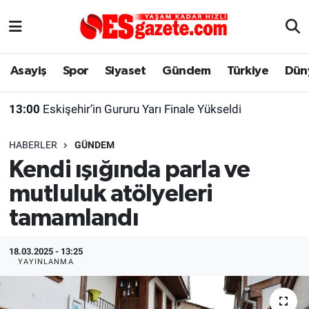
Asayiş
Yaşam
Eskişehir Nöbetçi Eczaneler
Asayiş
Spor
Siyaset
Gündem
Türkiye
Dün
Spor
Afyonkarahisar
Eskişehir Hava Durumu
13:00
Eskişehir’in Gururu Yarı Finale Yükseldi
Siyaset
Eğitim
Eskişehir Trafik Yoğunluk Haritası
HABERLER
GÜNDEM
Gündem
Eskişehirspor Arşivi
Süper Lig Puan Durumu ve Fikstür
Kendi ışığında parla ve
mutluluk atölyeleri
Türkiye
Eskişehir Arşivi
Tüm Manşetler
tamamlandı
Dünya
Röportaj
Son Dakika Haberleri
18.03.2025 - 13:25
Sağlık
Ekonomi
Haber Arşivi
YAYINLANMA
Alış-Veriş/İş dünyası
Kültür Sanat