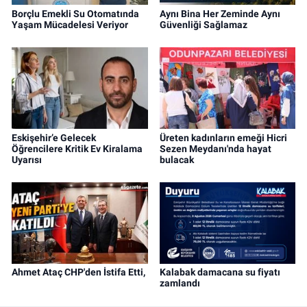
Borçlu Emekli Su Otomatında
Aynı Bina Her Zeminde Aynı
Yaşam Mücadelesi Veriyor
Güvenliği Sağlamaz
Eskişehir’e Gelecek
Üreten kadınların emeği Hicri
Öğrencilere Kritik Ev Kiralama
Sezen Meydanı'nda hayat
Uyarısı
bulacak
Ahmet Ataç CHP'den İstifa Etti,
Kalabak damacana su fiyatı
zamlandı