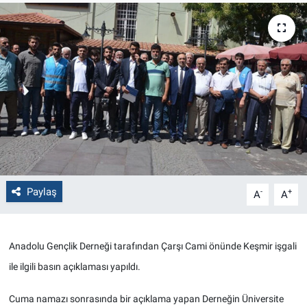
Politika
Bilecik
Kütahya
Gezi
Genel
Paylaş
-
+
A
A
Çevre
Yerel
Anadolu Gençlik Derneği tarafından Çarşı Cami önünde Keşmir işgali
ile ilgili basın açıklaması yapıldı.
Magazin
Cuma namazı sonrasında bir açıklama yapan Derneğin Üniversite
Bilim ve Teknoloji