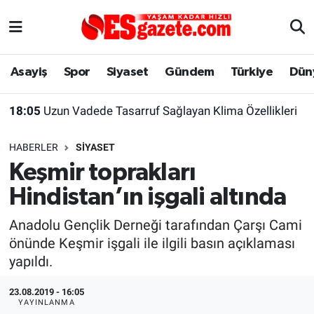
Asayiş
Yaşam
Eskişehir Nöbetçi Eczaneler
Asayiş
Spor
Siyaset
Gündem
Türkiye
Dün
Spor
Afyonkarahisar
Eskişehir Hava Durumu
18:05
Uzun Vadede Tasarruf Sağlayan Klima Özellikleri
Siyaset
Eğitim
Eskişehir Trafik Yoğunluk Haritası
HABERLER
SIYASET
Gündem
Eskişehirspor Arşivi
Süper Lig Puan Durumu ve Fikstür
Keşmir toprakları
Hindistan’ın işgali altında
Türkiye
Eskişehir Arşivi
Tüm Manşetler
Anadolu Gençlik Derneği tarafından Çarşı Cami
Dünya
Röportaj
Son Dakika Haberleri
önünde Keşmir işgali ile ilgili basın açıklaması
yapıldı.
Sağlık
Ekonomi
Haber Arşivi
23.08.2019 - 16:05
Alış-Veriş/İş dünyası
Kültür Sanat
YAYINLANMA