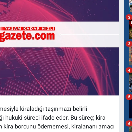
2
3
4
5
mesiyle kiraladığı taşınmazı belirli
 hukuki süreci ifade eder. Bu süreç; kira
6
ın kira borcunu ödememesi, kiralananı amacı