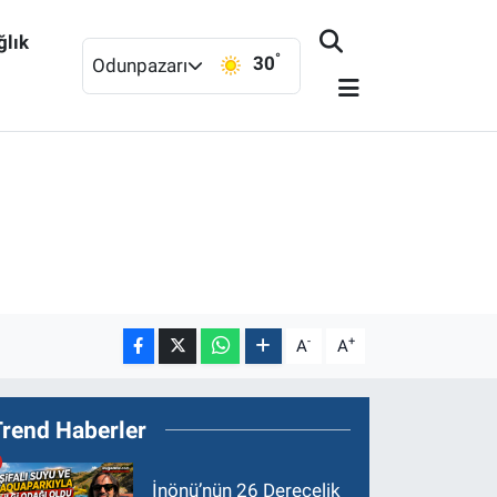
ğlık
°
30
Odunpazarı
-
+
A
A
Trend Haberler
İnönü’nün 26 Derecelik