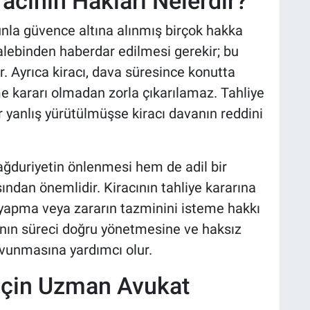
acının Hakları Nelerdir?
unla güvence altına alınmış birçok hakka
 talebinden haberdar edilmesi gerekir; bu
ır. Ayrıca kiracı, dava süresince konutta
kararı olmadan zorla çıkarılamaz. Tahliye
 yanlış yürütülmüşse kiracı davanın reddini
ğduriyetin önlenmesi hem de adil bir
ndan önemlidir. Kiracının tahliye kararına
 yapma veya zararın tazminini isteme hakkı
ının süreci doğru yönetmesine ve haksız
savunmasına yardımcı olur.
 İçin Uzman Avukat