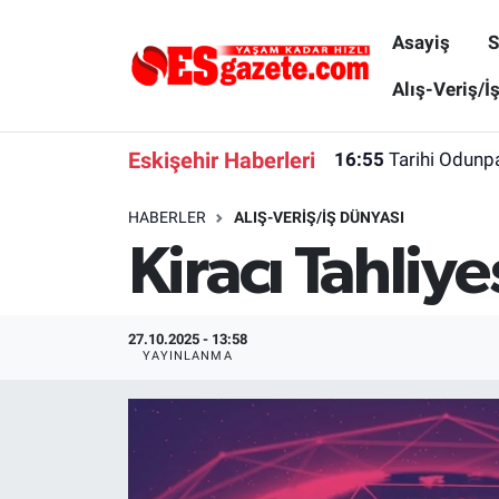
Asayiş
S
Asayiş
Yaşam
Eskişehir Nöbetçi Eczaneler
Alış-Veriş/İ
Spor
Afyonkarahisar
Eskişehir Hava Durumu
Eskişehir Haberleri
16:55
Tarihi Odunpa
Siyaset
Eğitim
Eskişehir Trafik Yoğunluk Haritası
HABERLER
ALIŞ-VERIŞ/İŞ DÜNYASI
Kiracı Tahliye
Gündem
Eskişehirspor Arşivi
Süper Lig Puan Durumu ve Fikstür
Türkiye
Eskişehir Arşivi
Tüm Manşetler
27.10.2025 - 13:58
YAYINLANMA
Dünya
Röportaj
Son Dakika Haberleri
Sağlık
Ekonomi
Haber Arşivi
Alış-Veriş/İş dünyası
Kültür Sanat