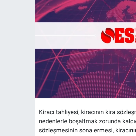
Politika
Bilecik
Kütahya
Gezi
Genel
Çevre
Yerel
Kiracı tahliyesi, kiracının kira sözleş
Magazin
nedenlerle boşaltmak zorunda kaldığı
sözleşmesinin sona ermesi, kiracın
Bilim ve Teknoloji