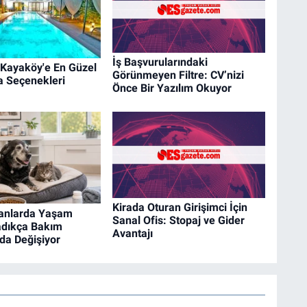
İş Başvurularındaki
 Kayaköy'e En Güzel
Görünmeyen Filtre: CV’nizi
la Seçenekleri
Önce Bir Yazılım Okuyor
Kirada Oturan Girişimci İçin
vanlarda Yaşam
Sanal Ofis: Stopaj ve Gider
adıkça Bakım
Avantajı
 da Değişiyor