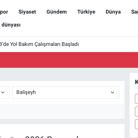
por
Siyaset
Gündem
Türkiye
Dünya
Sa
ş dünyası
B’de Yol Bakım Çalışmaları Başladı
K