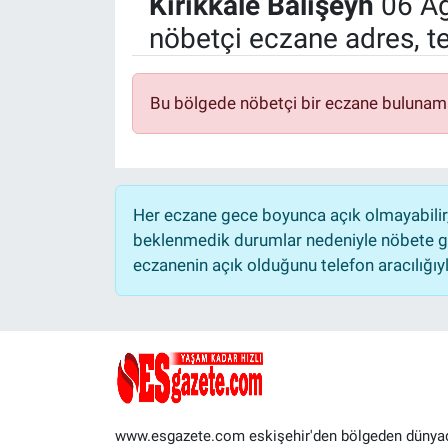
Kırıkkale
Balışeyh
06 Ağ
nöbetçi eczane adres, t
Politika
Bilecik
Bu bölgede nöbetçi bir eczane bulunam
Kütahya
Gezi
Her eczane gece boyunca açık olmayabilir, 
Genel
beklenmedik durumlar nedeniyle nöbete ge
eczanenin açık olduğunu telefon aracılığıyla 
Çevre
Yerel
Magazin
www.esgazete.com eskişehir'den bölgeden dünya
Bilim ve Teknoloji