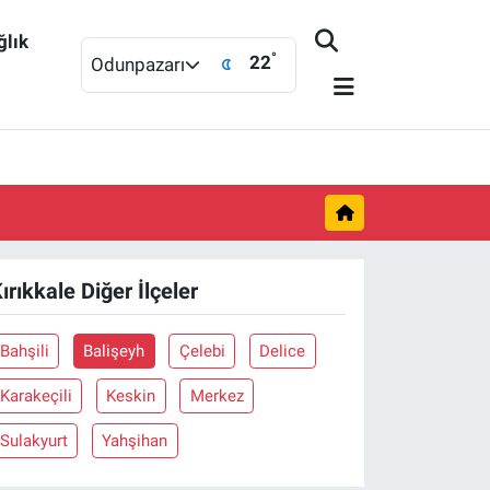
ğlık
°
22
Odunpazarı
ırıkkale Diğer İlçeler
Bahşili
Balişeyh
Çelebi
Delice
Karakeçili
Keskin
Merkez
Sulakyurt
Yahşihan