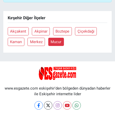
Kırşehir Diğer İlçeler
Akçakent
Akpinar
Boztepe
Çiçekdaği
Kaman
Merkez
Mucur
www.esgazete.com eskişehir'den bölgeden dünyadan haberler
ile Eskişehir internette lider