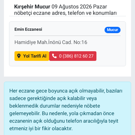
Kırşehir
Mucur
09 Ağustos 2026 Pazar
Politika
nöbetçi eczane adres, telefon ve konumları
Bilecik
Emin Eczanesi
Mucur
Kütahya
Hamidiye Mah.İnönü Cad. No:16
Yol Tarifi Al
0 (386) 812 60 27
Gezi
Genel
Çevre
Her eczane gece boyunca açık olmayabilir, bazıları
sadece gerektiğinde açık kalabilir veya
Yerel
beklenmedik durumlar nedeniyle nöbete
gelemeyebilir. Bu nedenle, yola çıkmadan önce
Magazin
eczanenin açık olduğunu telefon aracılığıyla teyit
etmeniz iyi bir fikir olacaktır.
Bilim ve Teknoloji