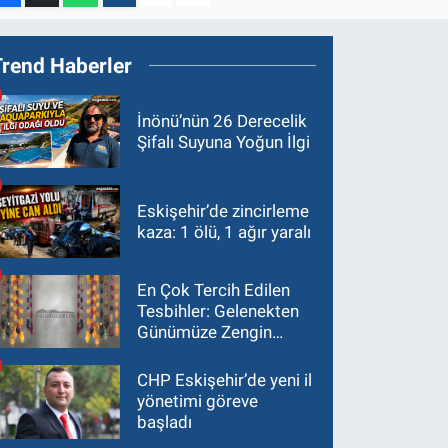
Trend Haberler
İnönü’nün 26 Derecelik
Şifalı Suyuna Yoğun İlgi
Eskişehir’de zincirleme
kaza: 1 ölü, 1 ağır yaralı
En Çok Tercih Edilen
Tesbihler: Gelenekten
Günümüze Zengin
Çeşitlilik
CHP Eskişehir’de yeni il
yönetimi göreve
başladı