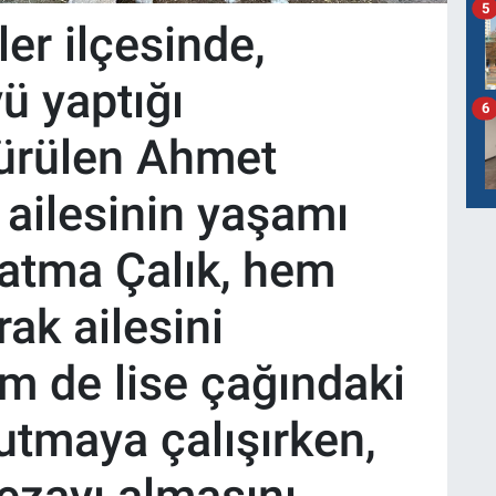
5
ler ilçesinde,
ü yaptığı
6
dürülen Ahmet
 ailesinin yaşamı
 Fatma Çalık, hem
ak ailesini
m de lise çağındaki
kutmaya çalışırken,