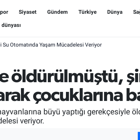
por
Siyaset
Gündem
Türkiye
Dünya
Sa
ş dünyası
i Su Otomatında Yaşam Mücadelesi Veriyor
e öldürülmüştü, ş
arak çocuklarına b
e, hayvanlarına büyü yaptığı gerekçesiyle 
lesi veriyor.