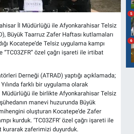
5
hisar İl Müdürlüğü ile Afyonkarahisar Telsiz
), Büyük Taarruz Zafer Haftası kutlamaları
6
ığı Kocatepe’de Telsiz uygulama kampı
 “TC03ZFR” özel çağrı işareti ile irtibat
törleri Derneği (ATRAD) yaptığı açıklamada;
Yılında farklı bir uygulama olarak
 Müdürlüğü ile birlikte Afyonkarahisar Telsiz
k şühedanın manevi huzurunda Büyük
mihengini oluşturan Kocatepe’de Zafer
pı kurduk. ‘TC03ZFR’ özel çağrı işareti ile
at kurarak zaferimizi duyurduk.