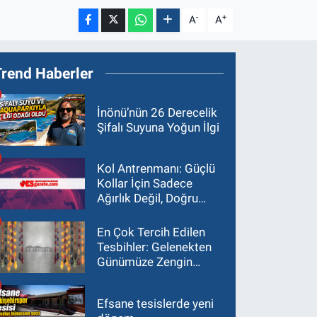
-
+
A
A
Trend Haberler
İnönü’nün 26 Derecelik
Şifalı Suyuna Yoğun İlgi
Kol Antrenmanı: Güçlü
Kollar İçin Sadece
Ağırlık Değil, Doğru
Yaklaşım Gerekir
En Çok Tercih Edilen
Tesbihler: Gelenekten
Günümüze Zengin
Çeşitlilik
Efsane tesislerde yeni