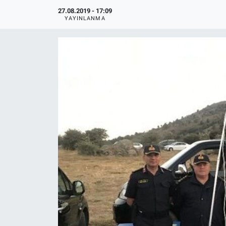
27.08.2019 - 17:09
Politika
YAYINLANMA
Bilecik
Kütahya
Gezi
Genel
Çevre
Yerel
Magazin
Bilim ve Teknoloji