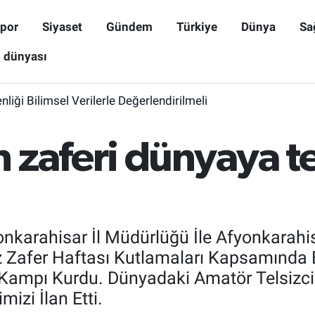
por
Siyaset
Gündem
Türkiye
Dünya
Sa
ş dünyası
iği Bilimsel Verilerle Değerlendirilmeli
zaferi dünyaya te
onkarahisar İl Müdürlüğü İle Afyonkarahi
uz Zafer Haftası Kutlamaları Kapsamında
ampı Kurdu. Dünyadaki Amatör Telsizcile
mizi İlan Etti.