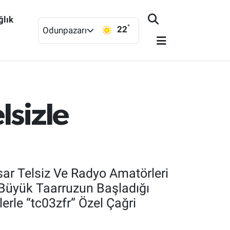
ğlık
°
22
Odunpazarı
lsizle
sar Telsiz Ve Radyo Amatörleri
 Büyük Taarruzun Başladığı
rle “tc03zfr” Özel Çağri