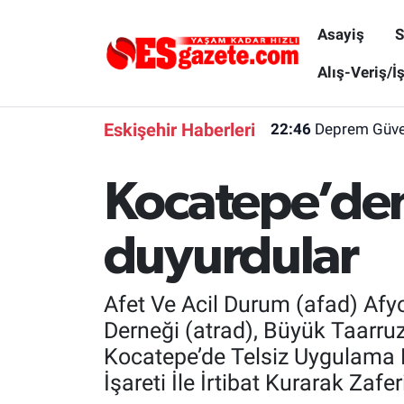
Asayiş
S
Asayiş
Yaşam
Eskişehir Nöbetçi Eczaneler
Alış-Veriş/İ
Spor
Afyonkarahisar
Eskişehir Hava Durumu
Eskişehir Haberleri
22:46
Deprem Güvenl
Siyaset
Eğitim
Eskişehir Trafik Yoğunluk Haritası
Kocatepe’den 
Gündem
Eskişehirspor Arşivi
Süper Lig Puan Durumu ve Fikstür
duyurdular
Türkiye
Eskişehir Arşivi
Tüm Manşetler
Dünya
Röportaj
Son Dakika Haberleri
Afet Ve Acil Durum (afad) Afy
Derneği (atrad), Büyük Taarr
Sağlık
Ekonomi
Haber Arşivi
Kocatepe’de Telsiz Uygulama K
İşareti İle İrtibat Kurarak Zaferi
Alış-Veriş/İş dünyası
Kültür Sanat