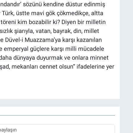
ndandır’ sözünü kendine düstur edinmiş
Ey Türk, üstte mavi gök çökmedikçe, altta
töreni kim bozabilir ki? Diyen bir milletin
lık şiarıyla, vatan, bayrak, din, millet
nce Düvel-i Muazzama’ya karşı kazanılan
e emperyal güçlere karşı milli mücadele
 daha dünyaya duyurmak ve onlara minnet
ad, mekanları cennet olsun” ifadelerine yer