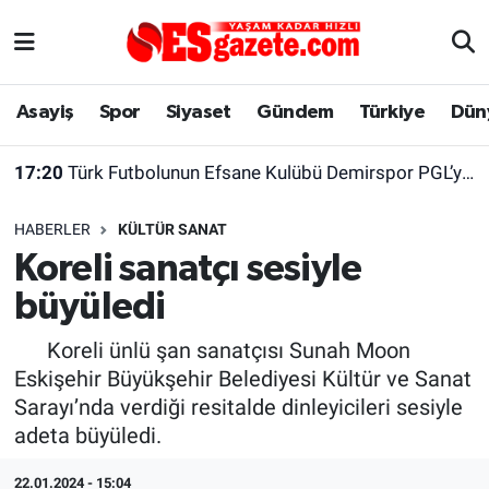
Asayiş
Yaşam
Eskişehir Nöbetçi Eczaneler
Asayiş
Spor
Siyaset
Gündem
Türkiye
Dün
Spor
Afyonkarahisar
Eskişehir Hava Durumu
17:20
Türk Futbolunun Efsane Kulübü Demirspor PGL’ye Katılamadı
Siyaset
Eğitim
Eskişehir Trafik Yoğunluk Haritası
HABERLER
KÜLTÜR SANAT
Gündem
Eskişehirspor Arşivi
Süper Lig Puan Durumu ve Fikstür
Koreli sanatçı sesiyle
büyüledi
Türkiye
Eskişehir Arşivi
Tüm Manşetler
Koreli ünlü şan sanatçısı Sunah Moon
Dünya
Röportaj
Son Dakika Haberleri
Eskişehir Büyükşehir Belediyesi Kültür ve Sanat
Sarayı’nda verdiği resitalde dinleyicileri sesiyle
Sağlık
Ekonomi
Haber Arşivi
adeta büyüledi.
Alış-Veriş/İş dünyası
Kültür Sanat
22.01.2024 - 15:04