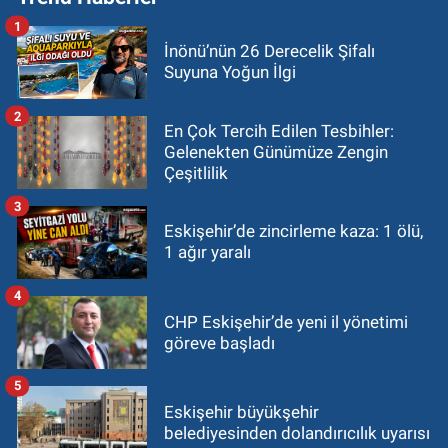
1
İnönü’nün 26 Derecelik Şifalı
Suyuna Yoğun İlgi
2
En Çok Tercih Edilen Tesbihler:
Gelenekten Günümüze Zengin
Çeşitlilik
3
Eskişehir’de zincirleme kaza: 1 ölü,
1 ağır yaralı
4
CHP Eskişehir’de yeni il yönetimi
göreve başladı
5
Eskişehir büyükşehir
belediyesinden dolandırıcılık uyarısı