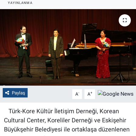
YAYINLANMA
Politika
Bilecik
Kütahya
Gezi
Genel
Çevre
Paylaş
-
+
A
A
Yerel
Türk-Kore Kültür İletişim Derneği, Korean
Magazin
Cultural Center, Koreliler Derneği ve Eskişehir
Büyükşehir Belediyesi ile ortaklaşa düzenlenen
Bilim ve Teknoloji