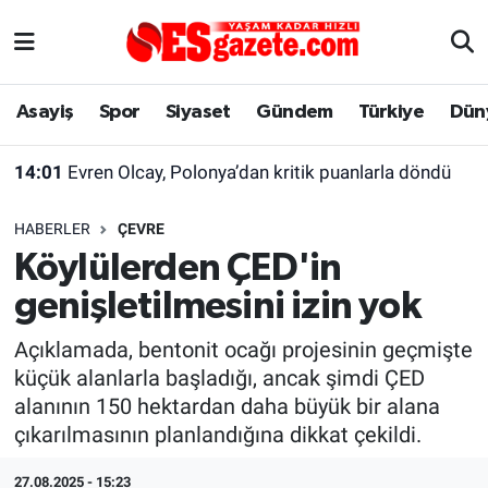
Asayiş
Yaşam
Eskişehir Nöbetçi Eczaneler
Asayiş
Spor
Siyaset
Gündem
Türkiye
Dün
Spor
Afyonkarahisar
Eskişehir Hava Durumu
14:01
Evren Olcay, Polonya’dan kritik puanlarla döndü
Siyaset
Eğitim
Eskişehir Trafik Yoğunluk Haritası
HABERLER
ÇEVRE
Gündem
Eskişehirspor Arşivi
Süper Lig Puan Durumu ve Fikstür
Köylülerden ÇED'in
genişletilmesini izin yok
Türkiye
Eskişehir Arşivi
Tüm Manşetler
Açıklamada, bentonit ocağı projesinin geçmişte
Dünya
Röportaj
Son Dakika Haberleri
küçük alanlarla başladığı, ancak şimdi ÇED
alanının 150 hektardan daha büyük bir alana
Sağlık
Ekonomi
Haber Arşivi
çıkarılmasının planlandığına dikkat çekildi.
Alış-Veriş/İş dünyası
Kültür Sanat
27.08.2025 - 15:23