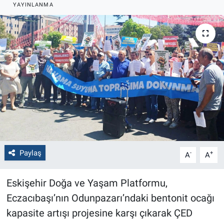
YAYINLANMA
Politika
Bilecik
Kütahya
Gezi
Genel
Çevre
Paylaş
-
+
A
A
Yerel
Eskişehir Doğa ve Yaşam Platformu,
Magazin
Eczacıbaşı’nın Odunpazarı’ndaki bentonit ocağı
kapasite artışı projesine karşı çıkarak ÇED
Bilim ve Teknoloji