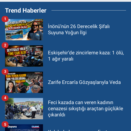
Trend Haberler
1
İnönü’nün 26 Derecelik Şifalı
Suyuna Yoğun İlgi
2
Eskişehir’de zincirleme kaza: 1 ölü,
1 ağır yaralı
3
Zarife Ercan’a Gözyaşlarıyla Veda
4
Feci kazada can veren kadının
cenazesi sıkıştığı araçtan güçlükle
çıkarıldı
5