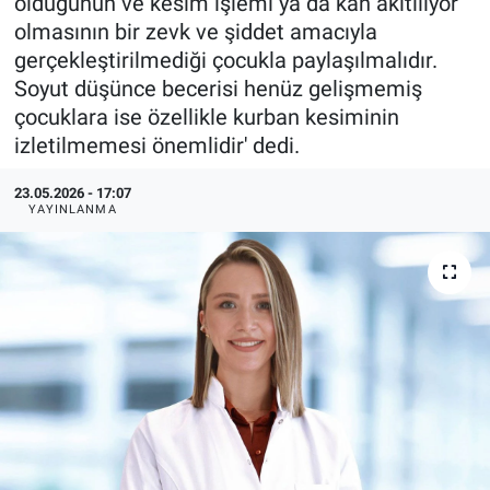
olduğunun ve kesim işlemi ya da kan akıtılıyor
olmasının bir zevk ve şiddet amacıyla
Politika
gerçekleştirilmediği çocukla paylaşılmalıdır.
Soyut düşünce becerisi henüz gelişmemiş
Bilecik
çocuklara ise özellikle kurban kesiminin
izletilmemesi önemlidir' dedi.
Kütahya
23.05.2026 - 17:07
Gezi
YAYINLANMA
Genel
Çevre
Yerel
Magazin
Bilim ve Teknoloji