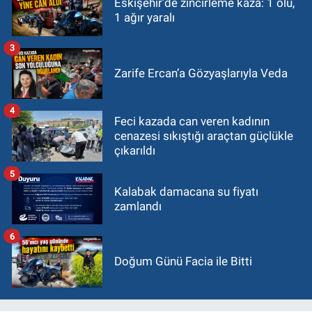
Eskişehir’de zincirleme kaza: 1 ölü,
1 ağır yaralı
3
Zarife Ercan’a Gözyaşlarıyla Veda
4
Feci kazada can veren kadının
cenazesi sıkıştığı araçtan güçlükle
çıkarıldı
5
Kalabak damacana su fiyatı
zamlandı
6
Doğum Günü Facia ile Bitti