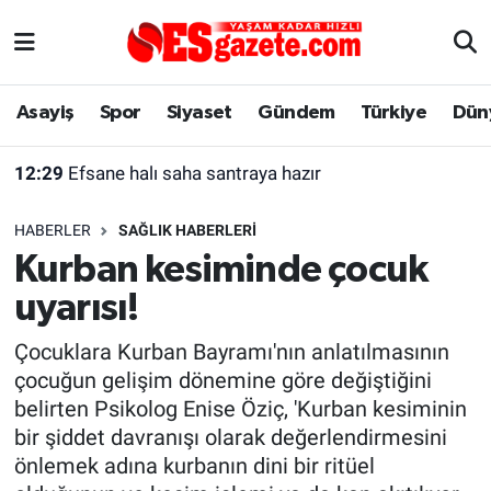
Asayiş
Yaşam
Eskişehir Nöbetçi Eczaneler
Asayiş
Spor
Siyaset
Gündem
Türkiye
Dün
Spor
Afyonkarahisar
Eskişehir Hava Durumu
12:29
Efsane halı saha santraya hazır
Siyaset
Eğitim
Eskişehir Trafik Yoğunluk Haritası
HABERLER
SAĞLIK HABERLERI
Gündem
Eskişehirspor Arşivi
Süper Lig Puan Durumu ve Fikstür
Kurban kesiminde çocuk
uyarısı!
Türkiye
Eskişehir Arşivi
Tüm Manşetler
Çocuklara Kurban Bayramı'nın anlatılmasının
Dünya
Röportaj
Son Dakika Haberleri
çocuğun gelişim dönemine göre değiştiğini
belirten Psikolog Enise Öziç, 'Kurban kesiminin
Sağlık
Ekonomi
Haber Arşivi
bir şiddet davranışı olarak değerlendirmesini
önlemek adına kurbanın dini bir ritüel
Alış-Veriş/İş dünyası
Kültür Sanat