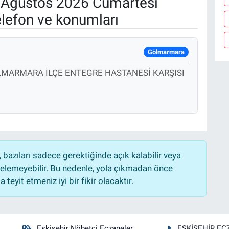
Ağustos 2026 Cumartesi
elefon ve konumları
Gölmarmara
ÖLMARMARA İLÇE ENTEGRE HASTANESİ KARŞISI
bazıları sadece gerektiğinde açık kalabilir veya
lemeyebilir. Bu nedenle, yola çıkmadan önce
teyit etmeniz iyi bir fikir olacaktır.
Eskişehir Nöbetçi Eczaneler
ESKİŞEHİR EC