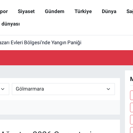
por
Siyaset
Gündem
Türkiye
Dünya
Sa
ş dünyası
zarı Evleri Bölgesi’nde Yangın Paniği
M