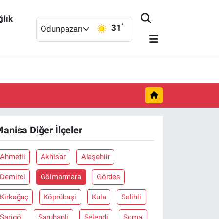
ğlık
°
31
Odunpazarı
anisa Diğer İlçeler
Ahmetli
Akhisar
Alaşehiir
Demirci
Gölmarmara
Gördes
Kirkağaç
Köprübaşi
Kula
Salihli
Sarigöl
Saruhanli
Selendi
Soma