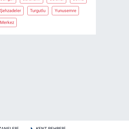
Şehzadeler
Turgutlu
Yunusemre
Merkez
ZANELERİ
KENT REHBERİ