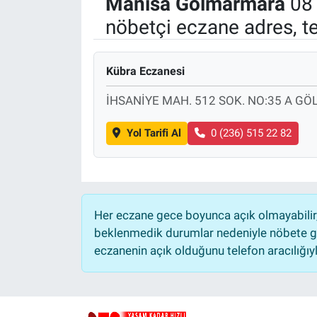
Manisa
Gölmarmara
08 
nöbetçi eczane adres, t
Politika
Bilecik
Kübra Eczanesi
Kütahya
İHSANİYE MAH. 512 SOK. NO:35 A G
Gezi
Yol Tarifi Al
0 (236) 515 22 82
Genel
Çevre
Her eczane gece boyunca açık olmayabilir, 
beklenmedik durumlar nedeniyle nöbete ge
Yerel
eczanenin açık olduğunu telefon aracılığıyla 
Magazin
Bilim ve Teknoloji