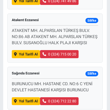
Yol Tarifi Al
0 (324) 741 49 86
Atakent Eczanesi
Silifke
ATAKENT MH. ALPARSLAN TÜRKEŞ BULV.
NO:86 AB ATAKENT MH. ALPARSLAN TÜRKEŞ
BULV. SUSANOĞLU HALK PLAJI KARŞISI
Yol Tarifi Al
0 (324) 715 00 20
Sağında Eczanesi
Silifke
BURUNUCU MH. HASTANE CD. NO:6 C YENİ
DEVLET HASTANESİ KARŞISI BURUNUCU
Yol Tarifi Al
0 (324) 712 22 80