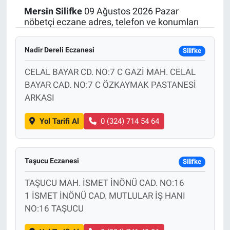
Mersin
Silifke
09 Ağustos 2026 Pazar
Politika
nöbetçi eczane adres, telefon ve konumları
Bilecik
Nadir Dereli Eczanesi
Silifke
Kütahya
CELAL BAYAR CD. NO:7 C GAZİ MAH. CELAL
BAYAR CAD. NO:7 C ÖZKAYMAK PASTANESİ
Gezi
ARKASI
Yol Tarifi Al
0 (324) 714 54 64
Genel
Çevre
Taşucu Eczanesi
Silifke
Yerel
TAŞUCU MAH. İSMET İNÖNÜ CAD. NO:16
1 İSMET İNÖNÜ CAD. MUTLULAR İŞ HANI
Magazin
NO:16 TAŞUCU
Bilim ve Teknoloji