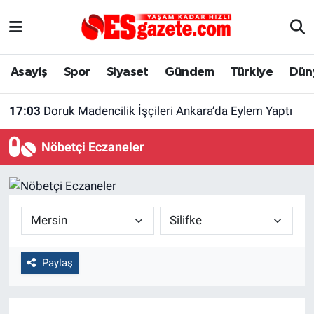
Asayiş
Yaşam
Eskişehir Nöbetçi Eczaneler
Asayiş
Spor
Siyaset
Gündem
Türkiye
Dün
Spor
Afyonkarahisar
Eskişehir Hava Durumu
17:03
Doruk Madencilik İşçileri Ankara’da Eylem Yaptı
Siyaset
Eğitim
Eskişehir Trafik Yoğunluk Haritası
Nöbetçi Eczaneler
Gündem
Eskişehirspor Arşivi
Süper Lig Puan Durumu ve Fikstür
Türkiye
Eskişehir Arşivi
Tüm Manşetler
Dünya
Röportaj
Son Dakika Haberleri
Paylaş
Sağlık
Ekonomi
Haber Arşivi
Alış-Veriş/İş dünyası
Kültür Sanat