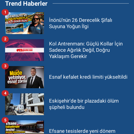
Trend Haberler
1
İnönü’nün 26 Derecelik Şifalı
Suyuna Yoğun İlgi
2
Kol Antrenmanı: Güçlü Kollar İçin
Sadece Ağırlık Değil, Doğru
Yaklaşım Gerekir
3
Esnaf kefalet kredi limiti yükseltildi
4
Eskişehir'de bir plazadaki ölüm
şüpheli bulundu
5
Efsane tesislerde yeni dönem