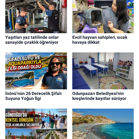
Yaşıtları yaz tatilinde onlar
Evcil hayvan sahipleri, sıcak
sanayide çıraklık öğreniyor
havaya dikkat
İnönü’nün 26 Derecelik Şifalı
Odunpazarı Belediyesi'nin
Suyuna Yoğun İlgi
kreşlerinde kayıtlar sürüyor