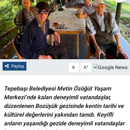
Politika
Bilecik
Kütahya
Gezi
Paylaş
-
+
A
A
Genel
Çevre
Tepebaşı Belediyesi Metin Özöğüt Yaşam
Merkezi’nde kalan deneyimli vatandaşlar,
Yerel
düzenlenen Bozüyük gezisinde kentin tarihi ve
Magazin
kültürel değerlerini yakından tanıdı. Keyifli
anların yaşandığı gezide deneyimli vatandaşlar
Bilim ve Teknoloji