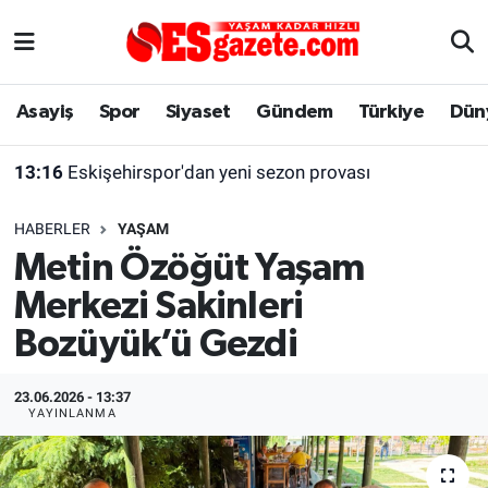
Asayiş
Yaşam
Eskişehir Nöbetçi Eczaneler
Asayiş
Spor
Siyaset
Gündem
Türkiye
Dün
Spor
Afyonkarahisar
Eskişehir Hava Durumu
13:16
Eskişehirspor'dan yeni sezon provası
Siyaset
Eğitim
Eskişehir Trafik Yoğunluk Haritası
HABERLER
YAŞAM
Gündem
Eskişehirspor Arşivi
Süper Lig Puan Durumu ve Fikstür
Metin Özöğüt Yaşam
Merkezi Sakinleri
Türkiye
Eskişehir Arşivi
Tüm Manşetler
Bozüyük’ü Gezdi
Dünya
Röportaj
Son Dakika Haberleri
23.06.2026 - 13:37
Sağlık
Ekonomi
Haber Arşivi
YAYINLANMA
Alış-Veriş/İş dünyası
Kültür Sanat