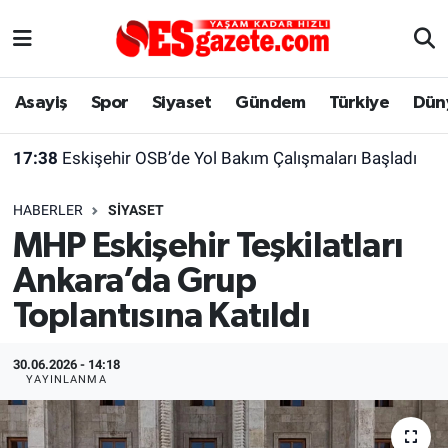
Asayiş
Yaşam
Eskişehir Nöbetçi Eczaneler
Asayiş
Spor
Siyaset
Gündem
Türkiye
Dün
Spor
Afyonkarahisar
Eskişehir Hava Durumu
17:38
Eskişehir OSB’de Yol Bakım Çalışmaları Başladı
Siyaset
Eğitim
Eskişehir Trafik Yoğunluk Haritası
HABERLER
SIYASET
Gündem
Eskişehirspor Arşivi
Süper Lig Puan Durumu ve Fikstür
MHP Eskişehir Teşkilatları
Ankara’da Grup
Türkiye
Eskişehir Arşivi
Tüm Manşetler
Toplantısına Katıldı
Dünya
Röportaj
Son Dakika Haberleri
30.06.2026 - 14:18
Sağlık
Ekonomi
Haber Arşivi
YAYINLANMA
Alış-Veriş/İş dünyası
Kültür Sanat