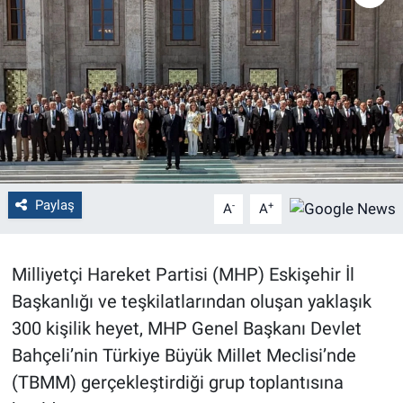
Politika
Bilecik
Kütahya
Gezi
Paylaş
-
+
A
A
Genel
Çevre
Milliyetçi Hareket Partisi (MHP) Eskişehir İl
Başkanlığı ve teşkilatlarından oluşan yaklaşık
Yerel
300 kişilik heyet, MHP Genel Başkanı Devlet
Magazin
Bahçeli’nin Türkiye Büyük Millet Meclisi’nde
(TBMM) gerçekleştirdiği grup toplantısına
Bilim ve Teknoloji