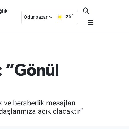
ğlık
°
25
Odunpazarı
: “Gönül
k ve beraberlik mesajları
aşlarımıza açık olacaktır”