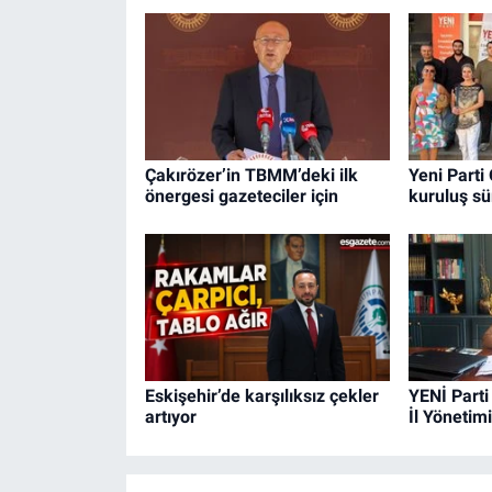
Çakırözer’in TBMM’deki ilk
Yeni Parti
önergesi gazeteciler için
kuruluş sü
Eskişehir’de karşılıksız çekler
YENİ Parti
artıyor
İl Yönetimi