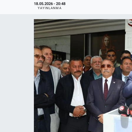
18.05.2026 - 20:48
YAYINLANMA
Politika
Bilecik
Kütahya
Gezi
Genel
Çevre
Yerel
Magazin
Bilim ve Teknoloji