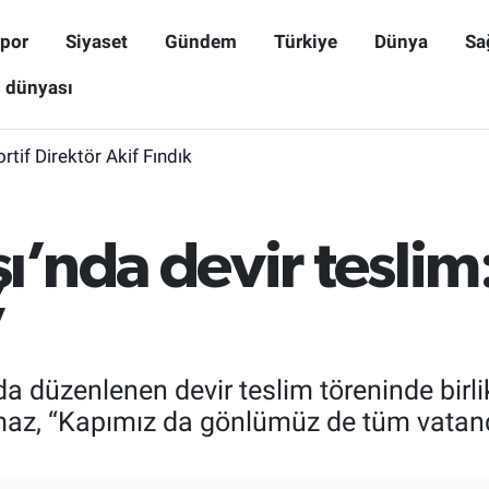
por
Siyaset
Gündem
Türkiye
Dünya
Sa
ş dünyası
rtif Direktör Akif Fındık
’nda devir teslim
”
a düzenlenen devir teslim töreninde birli
ılmaz, “Kapımız da gönlümüz de tüm vatand