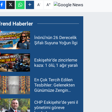
-
+
A
A
Trend Haberler
İnönü’nün 26 Derecelik
Şifalı Suyuna Yoğun İlgi
Eskişehir’de zincirleme
kaza: 1 ölü, 1 ağır yaralı
En Çok Tercih Edilen
Tesbihler: Gelenekten
Günümüze Zengin
Çeşitlilik
CHP Eskişehir’de yeni il
yönetimi göreve