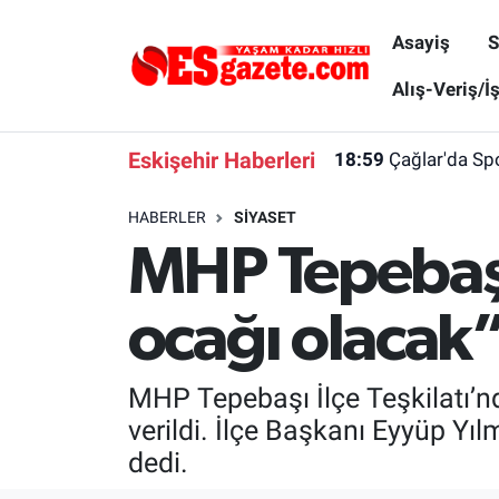
Asayiş
S
Asayiş
Yaşam
Eskişehir Nöbetçi Eczaneler
Alış-Veriş/İ
Spor
Afyonkarahisar
Eskişehir Hava Durumu
Eskişehir Haberleri
18:59
Çağlar'da Spo
Siyaset
Eğitim
Eskişehir Trafik Yoğunluk Haritası
HABERLER
SIYASET
MHP Tepebaşı
Gündem
Eskişehirspor Arşivi
Süper Lig Puan Durumu ve Fikstür
Türkiye
Eskişehir Arşivi
Tüm Manşetler
ocağı olacak
Dünya
Röportaj
Son Dakika Haberleri
MHP Tepebaşı İlçe Teşkilatı’nd
Sağlık
Ekonomi
Haber Arşivi
verildi. İlçe Başkanı Eyyüp Y
dedi.
Alış-Veriş/İş dünyası
Kültür Sanat