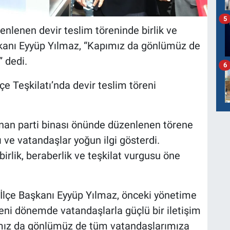
5
nlenen devir teslim töreninde birlik ve
aşkanı Eyyüp Yılmaz, “Kapımız da gönlümüz de
 dedi.
6
çe Teşkilatı’nda devir teslim töreni
nan parti binası önünde düzenlenen törene
ı ve vatandaşlar yoğun ilgi gösterdi.
rlik, beraberlik ve teşkilat vurgusu öne
çe Başkanı Eyyüp Yılmaz, önceki yönetime
eni dönemde vatandaşlarla güçlü bir iletişim
pımız da gönlümüz de tüm vatandaşlarımıza