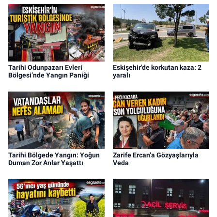
Tarihi Odunpazarı Evleri
Eskişehir'de korkutan kaza: 2
Bölgesi’nde Yangın Paniği
yaralı
Tarihi Bölgede Yangın: Yoğun
Zarife Ercan’a Gözyaşlarıyla
Duman Zor Anlar Yaşattı
Veda