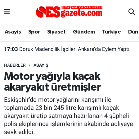
Asayiş
Yaşam
Eskişehir Nöbetçi Eczaneler
Asayiş
Spor
Siyaset
Gündem
Türkiye
Dün
Spor
Afyonkarahisar
Eskişehir Hava Durumu
17:03
Doruk Madencilik İşçileri Ankara’da Eylem Yaptı
Siyaset
Eğitim
Eskişehir Trafik Yoğunluk Haritası
HABERLER
ASAYIŞ
Gündem
Eskişehirspor Arşivi
Süper Lig Puan Durumu ve Fikstür
Motor yağıyla kaçak
akaryakıt üretmişler
Türkiye
Eskişehir Arşivi
Tüm Manşetler
Eskişehir’de motor yağlarını karışımı ile
Dünya
Röportaj
Son Dakika Haberleri
toplamada 23 bin 245 litre karışımlı kaçak
akaryakıt üretip satmaya hazırlanan 4 şüpheli
Sağlık
Ekonomi
Haber Arşivi
polis ekiplerince işlemlerinin akabinde adliyeye
sevk edildi.
Alış-Veriş/İş dünyası
Kültür Sanat