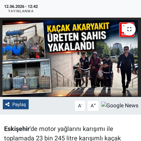
12.06.2026 - 12:42
Politika
YAYINLANMA
Bilecik
Kütahya
Gezi
Genel
Çevre
Paylaş
-
+
A
A
Yerel
Magazin
Eskişehir
’de motor yağlarını karışımı ile
toplamada 23 bin 245 litre karışımlı kaçak
Bilim ve Teknoloji