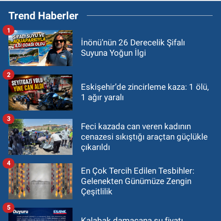
Trend Haberler
1
İnönü’nün 26 Derecelik Şifalı
Suyuna Yoğun İlgi
2
Eskişehir’de zincirleme kaza: 1 ölü,
1 ağır yaralı
3
Feci kazada can veren kadının
cenazesi sıkıştığı araçtan güçlükle
çıkarıldı
4
En Çok Tercih Edilen Tesbihler:
Gelenekten Günümüze Zengin
Çeşitlilik
5
Kalabak damacana su fiyatı