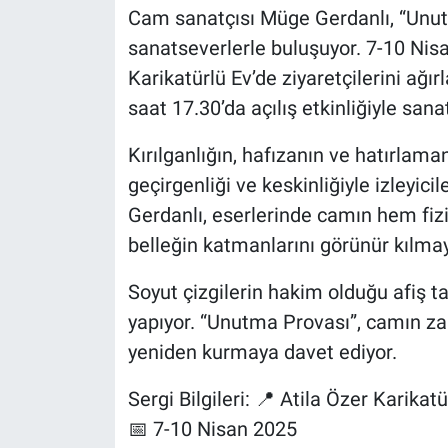
Cam sanatçısı Müge Gerdanlı, “Unutm
sanatseverlerle buluşuyor. 7-10 Nisa
Karikatürlü Ev’de ziyaretçilerini ağı
saat 17.30’da açılış etkinliğiyle san
Kırılganlığın, hafızanın ve hatırlama
geçirgenliği ve keskinliğiyle izleyici
Gerdanlı, eserlerinde camın hem fi
belleğin katmanlarını görünür kılmay
Soyut çizgilerin hakim olduğu afiş 
yapıyor. “Unutma Provası”, camın zar
yeniden kurmaya davet ediyor.
Sergi Bilgileri: 📍 Atila Özer Karikatü
📅 7-10 Nisan 2025