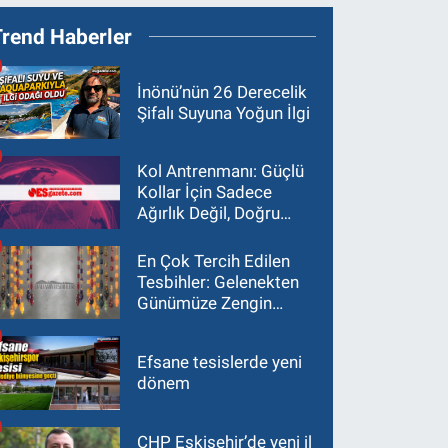
Trend Haberler
İnönü’nün 26 Derecelik
Şifalı Suyuna Yoğun İlgi
Kol Antrenmanı: Güçlü
Kollar İçin Sadece
Ağırlık Değil, Doğru
Yaklaşım Gerekir
En Çok Tercih Edilen
Tesbihler: Gelenekten
Günümüze Zengin
Çeşitlilik
Efsane tesislerde yeni
dönem
CHP Eskişehir’de yeni il