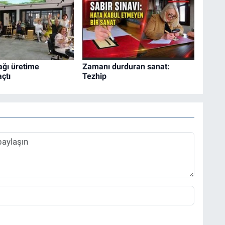
ağı üretime
Zamanı durduran sanat:
açtı
Tezhip