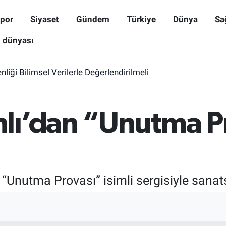
por
Siyaset
Gündem
Türkiye
Dünya
Sa
ş dünyası
iği Bilimsel Verilerle Değerlendirilmeli
lı’dan “Unutma P
“Unutma Provası” isimli sergisiyle sanats