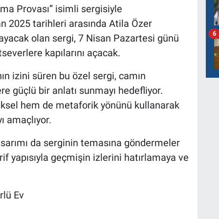
a Provası” isimli sergisiyle
n 2025 tarihleri arasında Atila Özer
6
rlayacak olan sergi, 7 Nisan Pazartesi günü
atseverlere kapılarını açacak.
nın izini süren bu özel sergi, camın
lere güçlü bir anlatı sunmayı hedefliyor.
ziksel hem de metaforik yönünü kullanarak
ı amaçlıyor.
tasarımı da serginin temasına göndermeler
if yapısıyla geçmişin izlerini hatırlamaya ve
rlü Ev