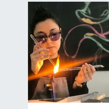
Politika
Bilecik
Kütahya
Gezi
Genel
Çevre
Yerel
Magazin
Bilim ve Teknoloji