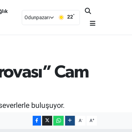
ğlık
°
22
Odunpazarı
rovası” Cam
everlerle buluşuyor.
-
+
A
A