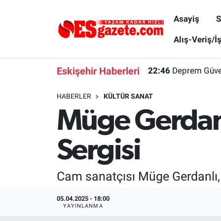
Asayiş
S
Asayiş
Yaşam
Eskişehir Nöbetçi Eczaneler
Alış-Veriş/İ
Spor
Afyonkarahisar
Eskişehir Hava Durumu
Eskişehir Haberleri
22:46
Deprem Güvenl
Siyaset
Eğitim
Eskişehir Trafik Yoğunluk Haritası
HABERLER
KÜLTÜR SANAT
Müge Gerdan
Gündem
Eskişehirspor Arşivi
Süper Lig Puan Durumu ve Fikstür
Türkiye
Eskişehir Arşivi
Tüm Manşetler
Sergisi
Dünya
Röportaj
Son Dakika Haberleri
Cam sanatçısı Müge Gerdanlı, 
Sağlık
Ekonomi
Haber Arşivi
05.04.2025 - 18:00
YAYINLANMA
Alış-Veriş/İş dünyası
Kültür Sanat