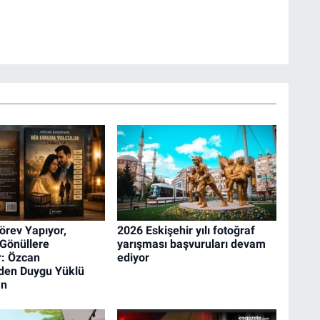
rev Yapıyor,
2026 Eskişehir yılı fotoğraf
 Gönüllere
yarışması başvuruları devam
: Özcan
ediyor
den Duygu Yüklü
an