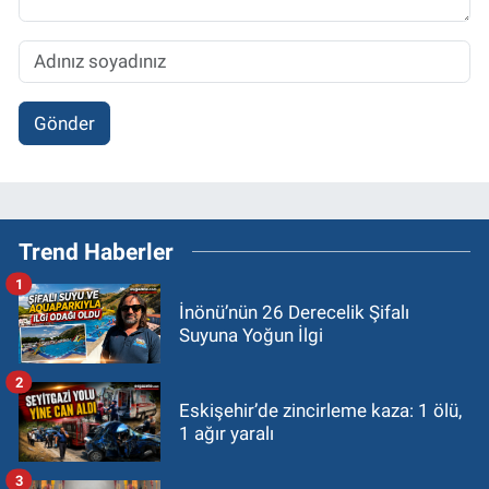
Gönder
Trend Haberler
1
İnönü’nün 26 Derecelik Şifalı
Suyuna Yoğun İlgi
2
Eskişehir’de zincirleme kaza: 1 ölü,
1 ağır yaralı
3