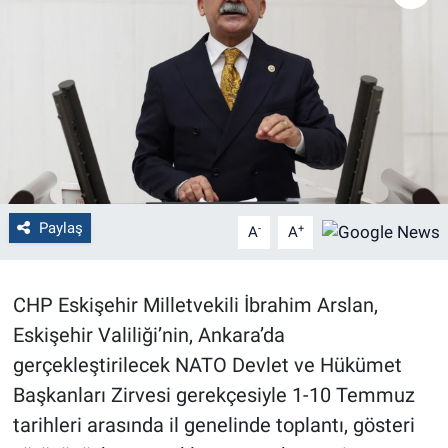
Politika
Bilecik
Kütahya
Gezi
Paylaş
-
+
A
A
Genel
Çevre
CHP Eskişehir Milletvekili İbrahim Arslan,
Eskişehir Valiliği’nin, Ankara’da
Yerel
gerçekleştirilecek NATO Devlet ve Hükümet
Magazin
Başkanları Zirvesi gerekçesiyle 1-10 Temmuz
tarihleri arasında il genelinde toplantı, gösteri
Bilim ve Teknoloji