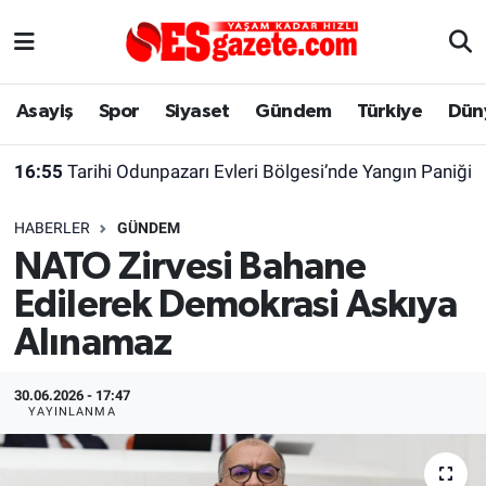
Asayiş
Yaşam
Eskişehir Nöbetçi Eczaneler
Asayiş
Spor
Siyaset
Gündem
Türkiye
Dün
Spor
Afyonkarahisar
Eskişehir Hava Durumu
16:55
Tarihi Odunpazarı Evleri Bölgesi’nde Yangın Paniği
Siyaset
Eğitim
Eskişehir Trafik Yoğunluk Haritası
HABERLER
GÜNDEM
Gündem
Eskişehirspor Arşivi
Süper Lig Puan Durumu ve Fikstür
NATO Zirvesi Bahane
Edilerek Demokrasi Askıya
Türkiye
Eskişehir Arşivi
Tüm Manşetler
Alınamaz
Dünya
Röportaj
Son Dakika Haberleri
30.06.2026 - 17:47
Sağlık
Ekonomi
Haber Arşivi
YAYINLANMA
Alış-Veriş/İş dünyası
Kültür Sanat