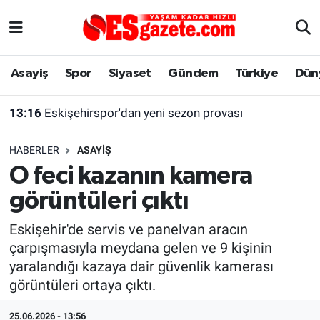
Asayiş
Yaşam
Eskişehir Nöbetçi Eczaneler
Asayiş
Spor
Siyaset
Gündem
Türkiye
Dün
Spor
Afyonkarahisar
Eskişehir Hava Durumu
13:16
Eskişehirspor'dan yeni sezon provası
Siyaset
Eğitim
Eskişehir Trafik Yoğunluk Haritası
HABERLER
ASAYIŞ
Gündem
Eskişehirspor Arşivi
Süper Lig Puan Durumu ve Fikstür
O feci kazanın kamera
görüntüleri çıktı
Türkiye
Eskişehir Arşivi
Tüm Manşetler
Eskişehir'de servis ve panelvan aracın
Dünya
Röportaj
Son Dakika Haberleri
çarpışmasıyla meydana gelen ve 9 kişinin
yaralandığı kazaya dair güvenlik kamerası
Sağlık
Ekonomi
Haber Arşivi
görüntüleri ortaya çıktı.
Alış-Veriş/İş dünyası
Kültür Sanat
25.06.2026 - 13:56