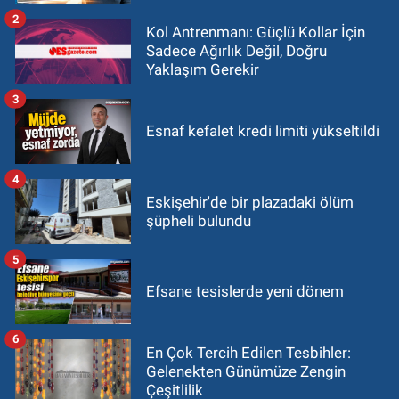
2
Kol Antrenmanı: Güçlü Kollar İçin
Sadece Ağırlık Değil, Doğru
Yaklaşım Gerekir
3
Esnaf kefalet kredi limiti yükseltildi
4
Eskişehir'de bir plazadaki ölüm
şüpheli bulundu
5
Efsane tesislerde yeni dönem
6
En Çok Tercih Edilen Tesbihler:
Gelenekten Günümüze Zengin
Çeşitlilik