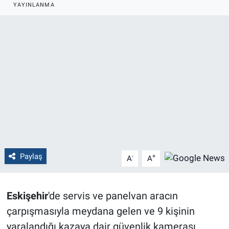
YAYINLANMA
Politika
Bilecik
Kütahya
Gezi
Genel
Çevre
Paylaş
-
+
A
A
Yerel
Eskişehir
'de servis ve panelvan aracın
Magazin
çarpışmasıyla meydana gelen ve 9 kişinin
yaralandığı kazaya dair güvenlik kamerası
Bilim ve Teknoloji