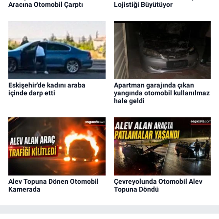
Aracına Otomobil Çarptı
Lojistiği Büyütüyor
Eskişehir'de kadını araba
Apartman garajında çıkan
içinde darp etti
yangında otomobil kullanılmaz
hale geldi
Alev Topuna Dönen Otomobil
Çevreyolunda Otomobil Alev
Kamerada
Topuna Döndü