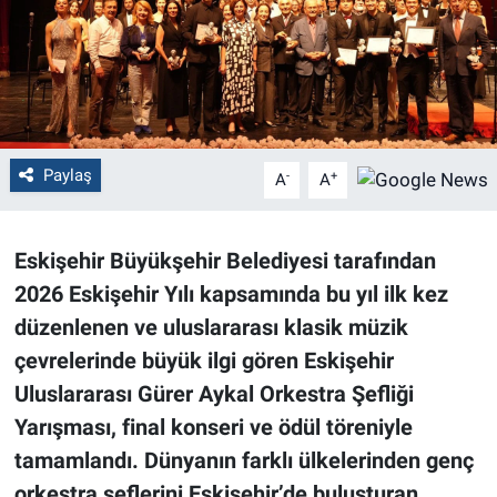
Politika
Bilecik
Kütahya
Paylaş
-
+
A
A
Gezi
Eskişehir Büyükşehir Belediyesi tarafından
Genel
2026 Eskişehir Yılı kapsamında bu yıl ilk kez
Çevre
düzenlenen ve uluslararası klasik müzik
çevrelerinde büyük ilgi gören Eskişehir
Yerel
Uluslararası Gürer Aykal Orkestra Şefliği
Yarışması, final konseri ve ödül töreniyle
Magazin
tamamlandı. Dünyanın farklı ülkelerinden genç
orkestra şeflerini Eskişehir’de buluşturan
Bilim ve Teknoloji