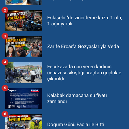
2
Eskişehir’de zincirleme kaza: 1 ölü,
1 ağır yaralı
3
Zarife Ercan’a Gözyaşlarıyla Veda
4
Feci kazada can veren kadının
cenazesi sıkıştığı araçtan güçlükle
çıkarıldı
5
Kalabak damacana su fiyatı
zamlandı
6
Doğum Günü Facia ile Bitti