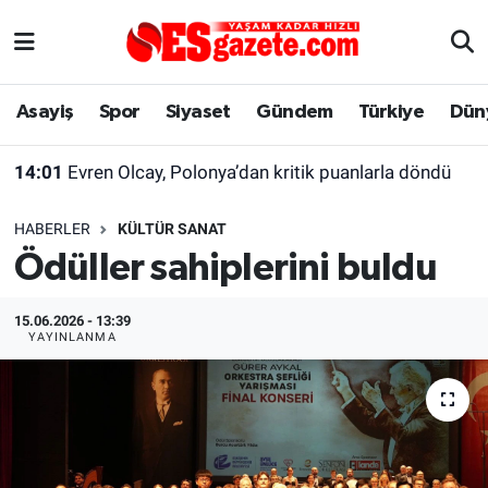
Asayiş
Yaşam
Eskişehir Nöbetçi Eczaneler
Asayiş
Spor
Siyaset
Gündem
Türkiye
Dün
Spor
Afyonkarahisar
Eskişehir Hava Durumu
14:01
Evren Olcay, Polonya’dan kritik puanlarla döndü
Siyaset
Eğitim
Eskişehir Trafik Yoğunluk Haritası
HABERLER
KÜLTÜR SANAT
Gündem
Eskişehirspor Arşivi
Süper Lig Puan Durumu ve Fikstür
Ödüller sahiplerini buldu
Türkiye
Eskişehir Arşivi
Tüm Manşetler
15.06.2026 - 13:39
YAYINLANMA
Dünya
Röportaj
Son Dakika Haberleri
Sağlık
Ekonomi
Haber Arşivi
Alış-Veriş/İş dünyası
Kültür Sanat