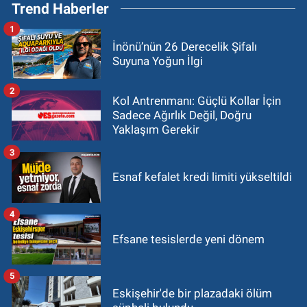
Trend Haberler
1
İnönü’nün 26 Derecelik Şifalı
Suyuna Yoğun İlgi
2
Kol Antrenmanı: Güçlü Kollar İçin
Sadece Ağırlık Değil, Doğru
Yaklaşım Gerekir
3
Esnaf kefalet kredi limiti yükseltildi
4
Efsane tesislerde yeni dönem
5
Eskişehir'de bir plazadaki ölüm