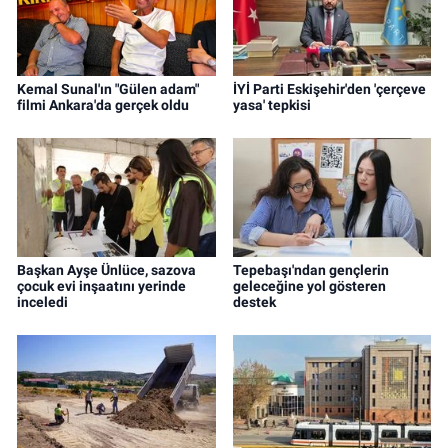
Kemal Sunal'ın "Gülen adam"
İYİ Parti Eskişehir'den 'çerçeve
filmi Ankara'da gerçek oldu
yasa' tepkisi
Başkan Ayşe Ünlüce, sazova
Tepebaşı'ndan gençlerin
çocuk evi inşaatını yerinde
geleceğine yol gösteren
inceledi
destek