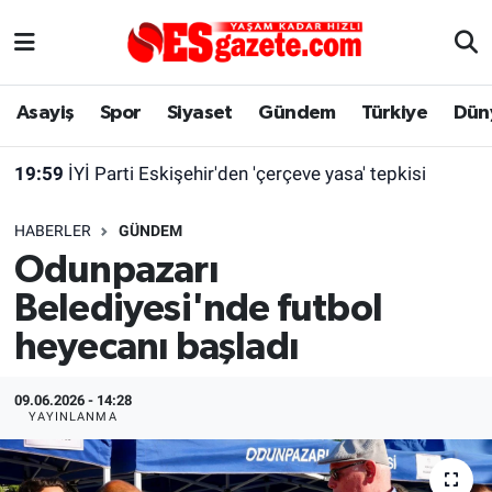
Asayiş
Yaşam
Eskişehir Nöbetçi Eczaneler
Asayiş
Spor
Siyaset
Gündem
Türkiye
Dün
Spor
Afyonkarahisar
Eskişehir Hava Durumu
19:59
İYİ Parti Eskişehir'den 'çerçeve yasa' tepkisi
Siyaset
Eğitim
Eskişehir Trafik Yoğunluk Haritası
HABERLER
GÜNDEM
Gündem
Eskişehirspor Arşivi
Süper Lig Puan Durumu ve Fikstür
Odunpazarı
Belediyesi'nde futbol
Türkiye
Eskişehir Arşivi
Tüm Manşetler
heyecanı başladı
Dünya
Röportaj
Son Dakika Haberleri
09.06.2026 - 14:28
Sağlık
Ekonomi
Haber Arşivi
YAYINLANMA
Alış-Veriş/İş dünyası
Kültür Sanat