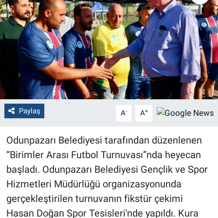
Politika
Bilecik
Kütahya
Gezi
Paylaş
-
+
A
A
Genel
Odunpazarı Belediyesi tarafından düzenlenen
Çevre
“Birimler Arası Futbol Turnuvası”nda heyecan
Yerel
başladı. Odunpazarı Belediyesi Gençlik ve Spor
Hizmetleri Müdürlüğü organizasyonunda
Magazin
gerçekleştirilen turnuvanın fikstür çekimi
Hasan Doğan Spor Tesisleri'nde yapıldı. Kura
Bilim ve Teknoloji