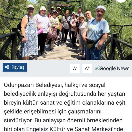
Politika
Bilecik
Kütahya
Gezi
Paylaş
-
+
A
A
Genel
Odunpazarı Belediyesi, halkçı ve sosyal
Çevre
belediyecilik anlayışı doğrultusunda her yaştan
Yerel
bireyin kültür, sanat ve eğitim olanaklarına eşit
şekilde erişebilmesi için çalışmalarını
Magazin
sürdürüyor. Bu anlayışın önemli örneklerinden
biri olan Engelsiz Kültür ve Sanat Merkezi’nde
Bilim ve Teknoloji