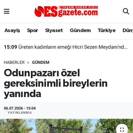
Asayiş
Yaşam
Eskişehir Nöbetçi Eczaneler
Asayiş
Spor
Siyaset
Gündem
Türkiye
Dün
Spor
Afyonkarahisar
Eskişehir Hava Durumu
15:09
Üreten kadınların emeği Hicri Sezen Meydanı'nda hayat bulacak
Siyaset
Eğitim
Eskişehir Trafik Yoğunluk Haritası
HABERLER
GÜNDEM
Gündem
Eskişehirspor Arşivi
Süper Lig Puan Durumu ve Fikstür
Odunpazarı özel
gereksinimli bireylerin
Türkiye
Eskişehir Arşivi
Tüm Manşetler
yanında
Dünya
Röportaj
Son Dakika Haberleri
06.07.2026 - 15:04
Sağlık
Ekonomi
Haber Arşivi
YAYINLANMA
Alış-Veriş/İş dünyası
Kültür Sanat