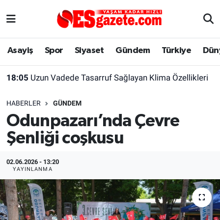
Asayiş
Yaşam
Eskişehir Nöbetçi Eczaneler
Asayiş
Spor
Siyaset
Gündem
Türkiye
Dün
Spor
Afyonkarahisar
Eskişehir Hava Durumu
18:05
Uzun Vadede Tasarruf Sağlayan Klima Özellikleri
Siyaset
Eğitim
Eskişehir Trafik Yoğunluk Haritası
HABERLER
GÜNDEM
Gündem
Eskişehirspor Arşivi
Süper Lig Puan Durumu ve Fikstür
Odunpazarı’nda Çevre
Şenliği coşkusu
Türkiye
Eskişehir Arşivi
Tüm Manşetler
Dünya
Röportaj
Son Dakika Haberleri
02.06.2026 - 13:20
YAYINLANMA
Sağlık
Ekonomi
Haber Arşivi
Alış-Veriş/İş dünyası
Kültür Sanat