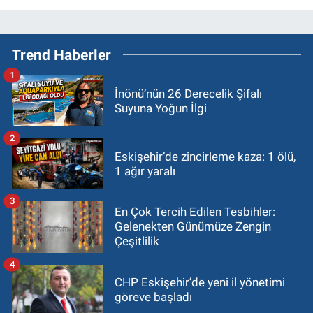
Trend Haberler
1
İnönü’nün 26 Derecelik Şifalı
Suyuna Yoğun İlgi
2
Eskişehir’de zincirleme kaza: 1 ölü,
1 ağır yaralı
3
En Çok Tercih Edilen Tesbihler:
Gelenekten Günümüze Zengin
Çeşitlilik
4
CHP Eskişehir’de yeni il yönetimi
göreve başladı