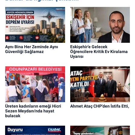
Aynı Bina Her Zeminde Aynı
Eskişehir’e Gelecek
Güvenliği Sağlamaz
Öğrencilere Kritik Ev Kiralama
Uyarısı
Üreten kadınların emeği Hicri
Ahmet Ataç CHP'den İstifa Etti,
Sezen Meydanı'nda hayat
bulacak