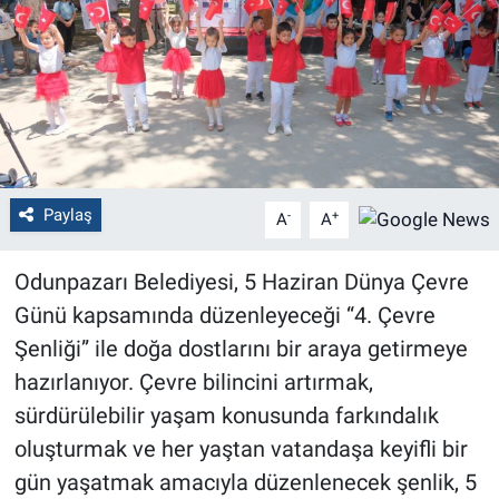
Politika
Bilecik
Kütahya
Gezi
Paylaş
-
+
A
A
Genel
Odunpazarı Belediyesi, 5 Haziran Dünya Çevre
Günü kapsamında düzenleyeceği “4. Çevre
Çevre
Şenliği” ile doğa dostlarını bir araya getirmeye
hazırlanıyor. Çevre bilincini artırmak,
Yerel
sürdürülebilir yaşam konusunda farkındalık
Magazin
oluşturmak ve her yaştan vatandaşa keyifli bir
gün yaşatmak amacıyla düzenlenecek şenlik, 5
Bilim ve Teknoloji