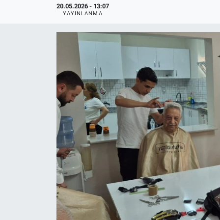
20.05.2026 - 13:07
YAYINLANMA
Politika
Bilecik
Kütahya
Gezi
Genel
Çevre
Yerel
Magazin
Bilim ve Teknoloji