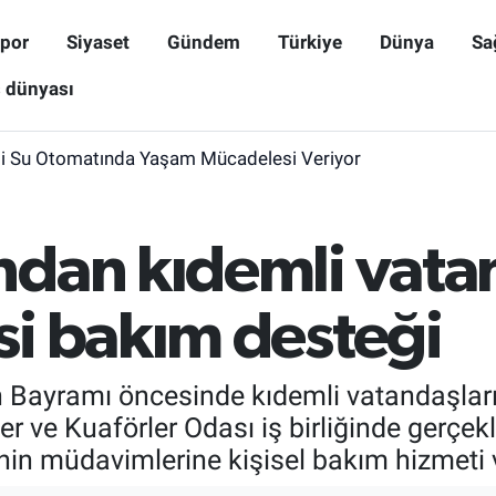
por
Siyaset
Gündem
Türkiye
Dünya
Sa
ş dünyası
i Su Otomatında Yaşam Mücadelesi Veriyor
dan kıdemli vata
i bakım desteği
n Bayramı öncesinde kıdemli vatandaşlar
ler ve Kuaförler Odası iş birliğinde gerçe
in müdavimlerine kişisel bakım hizmeti v