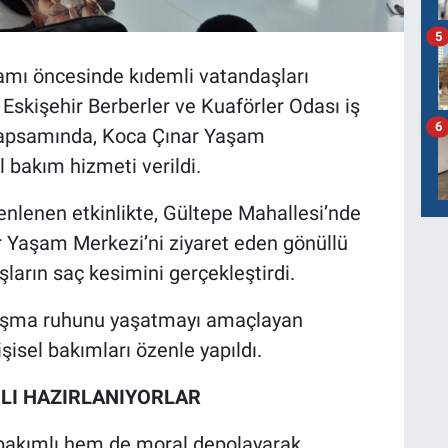
5
amı öncesinde kıdemli vatandaşları
Eskişehir Berberler ve Kuaförler Odası iş
6
 kapsamında, Koca Çınar Yaşam
 bakım hizmeti verildi.
nlenen etkinlikte, Gültepe Mahallesi’nde
r Yaşam Merkezi’ni ziyaret eden gönüllü
ların saç kesimini gerçekleştirdi.
anışma ruhunu yaşatmayı amaçlayan
şisel bakımları özenle yapıldı.
LI HAZIRLANIYORLAR
bakımlı hem de moral depolayarak