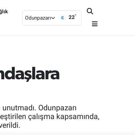
ğlık
°
22
Odunpazarı
ndaşlara
ı unutmadı. Odunpazarı
kleştirilen çalışma kapsamında,
erildi.