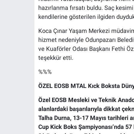
hazırlanma fırsatı buldu. Saç kesim
kendilerine gösterilen ilgiden duyduk
Koca Çınar Yaşam Merkezi müdaviml
hizmet nedeniyle Odunpazarı Belediy
ve Kuaförler Odası Başkanı Fethi Özk
teşekkür etti.
%%%
ÖZEL EOSB MTAL Kıck Boksta Dünya 
Özel EOSB Mesleki ve Teknik Anadolu
alanlardaki başarılarıyla dikkat çe
Talha Durna, 13-17 Mayıs tarihleri
Cup Kick Boks Şampiyonası’nda 57 k