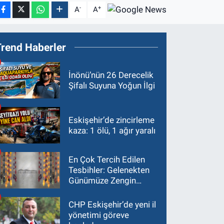
-
+
A
A
Trend Haberler
İnönü’nün 26 Derecelik
Şifalı Suyuna Yoğun İlgi
Eskişehir’de zincirleme
kaza: 1 ölü, 1 ağır yaralı
En Çok Tercih Edilen
Tesbihler: Gelenekten
Günümüze Zengin
Çeşitlilik
CHP Eskişehir’de yeni il
yönetimi göreve