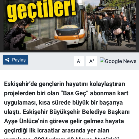
Politika
Bilecik
Kütahya
Gezi
Paylaş
-
+
A
A
Genel
Eskişehir’de gençlerin hayatını kolaylaştıran
Çevre
projelerden biri olan “Bas Geç” abonman kart
uygulaması, kısa sürede büyük bir başarıya
Yerel
ulaştı. Eskişehir Büyükşehir Belediye Başkanı
Ayşe Ünlüce’nin göreve gelir gelmez hayata
Magazin
geçirdiği ilk icraatlar arasında yer alan
Bilim ve Teknoloji