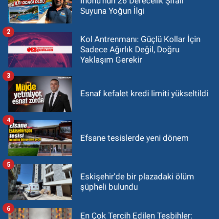
İnönü’nün 26 Derecelik Şifalı
Suyuna Yoğun İlgi
2
Kol Antrenmanı: Güçlü Kollar İçin
Sadece Ağırlık Değil, Doğru
Yaklaşım Gerekir
3
Esnaf kefalet kredi limiti yükseltildi
4
Efsane tesislerde yeni dönem
5
Eskişehir'de bir plazadaki ölüm
şüpheli bulundu
6
En Çok Tercih Edilen Tesbihler: