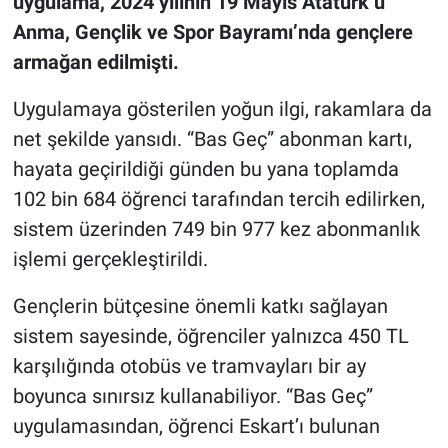
uygulama, 2024 yılının 19 Mayıs Atatürk’ü
Anma, Gençlik ve Spor Bayramı’nda gençlere
armağan edilmişti.
Uygulamaya gösterilen yoğun ilgi, rakamlara da
net şekilde yansıdı. “Bas Geç” abonman kartı,
hayata geçirildiği günden bu yana toplamda
102 bin 684 öğrenci tarafından tercih edilirken,
sistem üzerinden 749 bin 977 kez abonmanlık
işlemi gerçekleştirildi.
Gençlerin bütçesine önemli katkı sağlayan
sistem sayesinde, öğrenciler yalnızca 450 TL
karşılığında otobüs ve tramvayları bir ay
boyunca sınırsız kullanabiliyor. “Bas Geç”
uygulamasından, öğrenci Eskart’ı bulunan