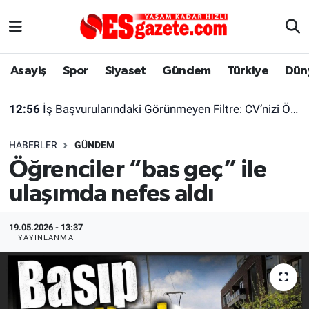
Asayiş
Yaşam
Eskişehir Nöbetçi Eczaneler
Asayiş
Spor
Siyaset
Gündem
Türkiye
Dün
Spor
Afyonkarahisar
Eskişehir Hava Durumu
12:56
İş Başvurularındaki Görünmeyen Filtre: CV’nizi Önce Bir Yazılım Okuyor
Siyaset
Eğitim
Eskişehir Trafik Yoğunluk Haritası
HABERLER
GÜNDEM
Gündem
Eskişehirspor Arşivi
Süper Lig Puan Durumu ve Fikstür
Öğrenciler “bas geç” ile
ulaşımda nefes aldı
Türkiye
Eskişehir Arşivi
Tüm Manşetler
Dünya
Röportaj
Son Dakika Haberleri
19.05.2026 - 13:37
YAYINLANMA
Sağlık
Ekonomi
Haber Arşivi
Alış-Veriş/İş dünyası
Kültür Sanat