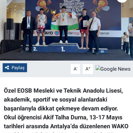
Politika
Bilecik
Kütahya
Gezi
Paylaş
-
+
A
A
Genel
Çevre
Özel EOSB Mesleki ve Teknik Anadolu Lisesi,
akademik, sportif ve sosyal alanlardaki
Yerel
başarılarıyla dikkat çekmeye devam ediyor.
Magazin
Okul öğrencisi Akif Talha Durna, 13-17 Mayıs
tarihleri arasında Antalya’da düzenlenen WAKO
Bilim ve Teknoloji