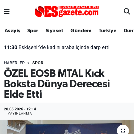
Asayiş
Yaşam
Eskişehir Nöbetçi Eczaneler
Asayiş
Spor
Siyaset
Gündem
Türkiye
Dün
Spor
Afyonkarahisar
Eskişehir Hava Durumu
11:30
Eskişehir'de kadını araba içinde darp etti
Siyaset
Eğitim
Eskişehir Trafik Yoğunluk Haritası
HABERLER
SPOR
Gündem
Eskişehirspor Arşivi
Süper Lig Puan Durumu ve Fikstür
ÖZEL EOSB MTAL Kıck
Boksta Dünya Derecesi
Türkiye
Eskişehir Arşivi
Tüm Manşetler
Elde Etti
Dünya
Röportaj
Son Dakika Haberleri
20.05.2026 - 12:14
Sağlık
Ekonomi
Haber Arşivi
YAYINLANMA
Alış-Veriş/İş dünyası
Kültür Sanat