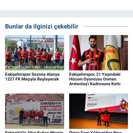
Bunlar da ilginizi çekebilir
Eskişehirspor Sezona Alanya
Eskişehirspor, 21 Yaşındaki
1221 FK Maçıyla Başlayacak
Hücum Oyuncusu Osman
Arslantaş'ı Kadrosuna Kattı
Eskişehir'in Altın Kızları Mersin
Ömer Sarp Yıldırım’dan New