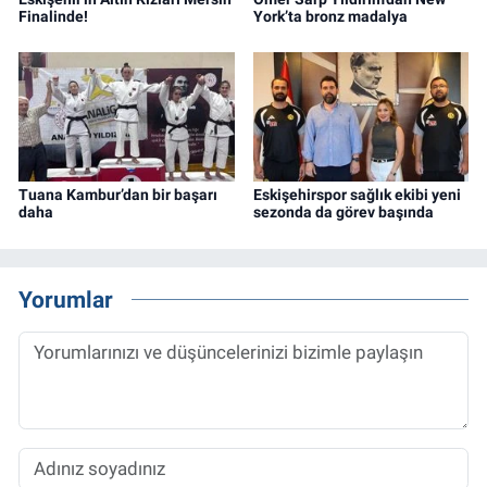
Finalinde!
York’ta bronz madalya
Tuana Kambur’dan bir başarı
Eskişehirspor sağlık ekibi yeni
daha
sezonda da görev başında
Yorumlar