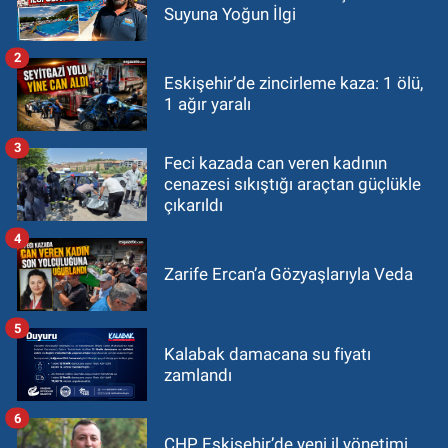
Suyuna Yoğun İlgi
2
Eskişehir’de zincirleme kaza: 1 ölü,
1 ağır yaralı
3
Feci kazada can veren kadının
cenazesi sıkıştığı araçtan güçlükle
çıkarıldı
4
Zarife Ercan’a Gözyaşlarıyla Veda
5
Kalabak damacana su fiyatı
zamlandı
6
CHP Eskişehir’de yeni il yönetimi