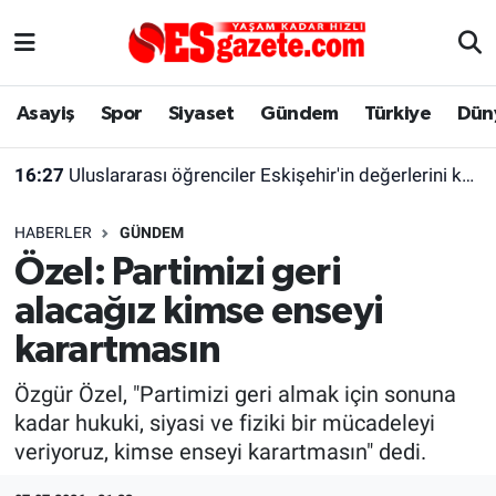
Asayiş
Yaşam
Eskişehir Nöbetçi Eczaneler
Asayiş
Spor
Siyaset
Gündem
Türkiye
Dün
Spor
Afyonkarahisar
Eskişehir Hava Durumu
16:27
Uluslararası öğrenciler Eskişehir'in değerlerini keşfetti
Siyaset
Eğitim
Eskişehir Trafik Yoğunluk Haritası
HABERLER
GÜNDEM
Gündem
Eskişehirspor Arşivi
Süper Lig Puan Durumu ve Fikstür
Özel: Partimizi geri
alacağız kimse enseyi
Türkiye
Eskişehir Arşivi
Tüm Manşetler
karartmasın
Dünya
Röportaj
Son Dakika Haberleri
Özgür Özel, "Partimizi geri almak için sonuna
kadar hukuki, siyasi ve fiziki bir mücadeleyi
Sağlık
Ekonomi
Haber Arşivi
veriyoruz, kimse enseyi karartmasın" dedi.
Alış-Veriş/İş dünyası
Kültür Sanat