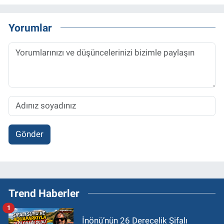
Yorumlar
Gönder
Trend Haberler
1
İnönü’nün 26 Derecelik Şifalı