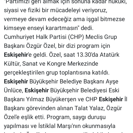
"Partimizi geri almak için sonuna kadar hukuki,
siyasi ve fiziki bir mücadeleyi veriyoruz,
vermeye devam edeceğiz ama işgal bitmezse
kimseye enseyi karartmasın" dedi.
Cumhuriyet Halk Partisi (CHP) Meclis Grup
Başkanı Özgür Özel, bir dizi program için
Eskişehir
'e geldi. Özel, saat 13.30'da Atatürk
Kültür, Sanat ve Kongre Merkezinde
gerçekleştirilen grup toplantısına katıldı.
Eskişehir
Büyükşehir Belediye Başkanı Ayşe
Ünlüce,
Eskişehir
Büyükşehir Belediyesi Eski
Başkanı Yılmaz Büyükerşen ve CHP
Eskişehir
İl
Başkanı görevinden alınan Talat Yalaz, Özgür
Özel'e eşlik etti. Program, saygı duruşu
yapılması ve İstiklal Marşı'nın okunmasıyla