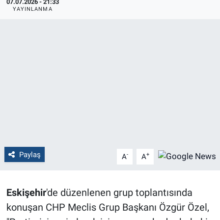
07.07.2026 - 21:33
YAYINLANMA
Politika
Bilecik
Kütahya
Gezi
Genel
Çevre
Paylaş
-
+
A
A
Yerel
Eskişehir
'de düzenlenen grup toplantısında
Magazin
konuşan CHP Meclis Grup Başkanı Özgür Özel,
Bilim ve Teknoloji