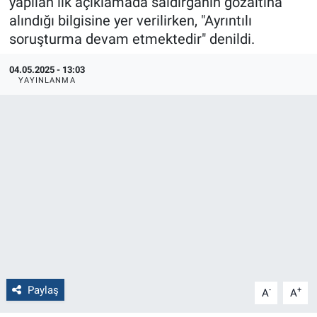
yapılan ilk açıklamada saldırganın gözaltına
alındığı bilgisine yer verilirken, "Ayrıntılı
Politika
soruşturma devam etmektedir" denildi.
Bilecik
04.05.2025 - 13:03
YAYINLANMA
Kütahya
Gezi
Genel
Çevre
Yerel
Magazin
Paylaş
-
+
A
A
Bilim ve Teknoloji