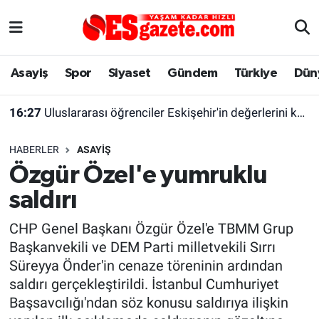
Asayiş
Yaşam
Eskişehir Nöbetçi Eczaneler
Asayiş
Spor
Siyaset
Gündem
Türkiye
Dün
Spor
Afyonkarahisar
Eskişehir Hava Durumu
16:27
Uluslararası öğrenciler Eskişehir'in değerlerini keşfetti
Siyaset
Eğitim
Eskişehir Trafik Yoğunluk Haritası
HABERLER
ASAYIŞ
Gündem
Eskişehirspor Arşivi
Süper Lig Puan Durumu ve Fikstür
Özgür Özel'e yumruklu
saldırı
Türkiye
Eskişehir Arşivi
Tüm Manşetler
CHP Genel Başkanı Özgür Özel'e TBMM Grup
Dünya
Röportaj
Son Dakika Haberleri
Başkanvekili ve DEM Parti milletvekili Sırrı
Süreyya Önder'in cenaze töreninin ardından
Sağlık
Ekonomi
Haber Arşivi
saldırı gerçekleştirildi. İstanbul Cumhuriyet
Başsavcılığı'ndan söz konusu saldırıya ilişkin
Alış-Veriş/İş dünyası
Kültür Sanat