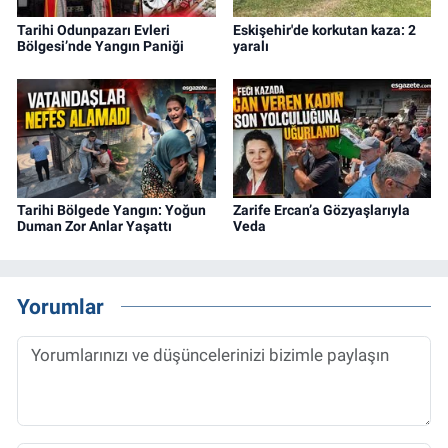
Tarihi Odunpazarı Evleri
Eskişehir'de korkutan kaza: 2
Bölgesi’nde Yangın Paniği
yaralı
Tarihi Bölgede Yangın: Yoğun
Zarife Ercan’a Gözyaşlarıyla
Duman Zor Anlar Yaşattı
Veda
Yorumlar