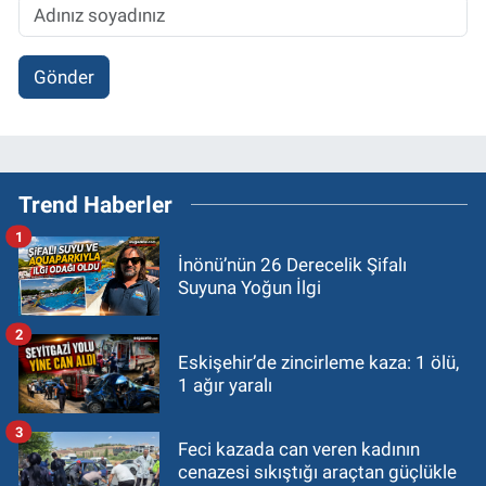
Gönder
Trend Haberler
1
İnönü’nün 26 Derecelik Şifalı
Suyuna Yoğun İlgi
2
Eskişehir’de zincirleme kaza: 1 ölü,
1 ağır yaralı
3
Feci kazada can veren kadının
cenazesi sıkıştığı araçtan güçlükle