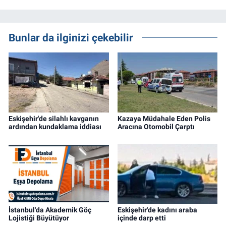
Bunlar da ilginizi çekebilir
Eskişehir'de silahlı kavganın
Kazaya Müdahale Eden Polis
ardından kundaklama iddiası
Aracına Otomobil Çarptı
İstanbul'da Akademik Göç
Eskişehir'de kadını araba
Lojistiği Büyütüyor
içinde darp etti