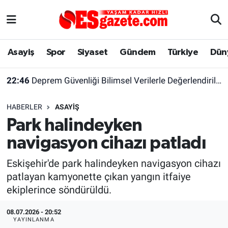
Asayiş
Yaşam
Eskişehir Nöbetçi Eczaneler
Asayiş
Spor
Siyaset
Gündem
Türkiye
Dün
Spor
Afyonkarahisar
Eskişehir Hava Durumu
22:46
Deprem Güvenliği Bilimsel Verilerle Değerlendirilmeli
Siyaset
Eğitim
Eskişehir Trafik Yoğunluk Haritası
HABERLER
ASAYIŞ
Gündem
Eskişehirspor Arşivi
Süper Lig Puan Durumu ve Fikstür
Park halindeyken
navigasyon cihazı patladı
Türkiye
Eskişehir Arşivi
Tüm Manşetler
Eskişehir'de park halindeyken navigasyon cihazı
Dünya
Röportaj
Son Dakika Haberleri
patlayan kamyonette çıkan yangın itfaiye
ekiplerince söndürüldü.
Sağlık
Ekonomi
Haber Arşivi
08.07.2026 - 20:52
Alış-Veriş/İş dünyası
Kültür Sanat
YAYINLANMA