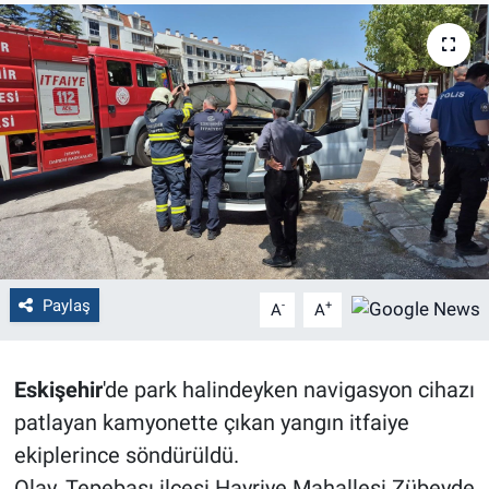
Politika
Bilecik
Kütahya
Gezi
Genel
Paylaş
-
+
A
A
Çevre
Yerel
Eskişehir
'de park halindeyken navigasyon cihazı
patlayan kamyonette çıkan yangın itfaiye
Magazin
ekiplerince söndürüldü.
Bilim ve Teknoloji
Olay, Tepebaşı ilçesi Hayriye Mahallesi Zübeyde