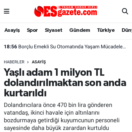
Asayiş
Yaşam
Eskişehir Nöbetçi Eczaneler
Asayiş
Spor
Siyaset
Gündem
Türkiye
Dün
Spor
Afyonkarahisar
Eskişehir Hava Durumu
18:56
Borçlu Emekli Su Otomatında Yaşam Mücadelesi Veriyor
Siyaset
Eğitim
Eskişehir Trafik Yoğunluk Haritası
HABERLER
ASAYIŞ
Gündem
Eskişehirspor Arşivi
Süper Lig Puan Durumu ve Fikstür
Yaşlı adam 1 milyon TL
dolandırılmaktan son anda
Türkiye
Eskişehir Arşivi
Tüm Manşetler
kurtarıldı
Dünya
Röportaj
Son Dakika Haberleri
Dolandırıcılara önce 470 bin lira gönderen
vatandaş, ikinci havale için altınlarını
Sağlık
Ekonomi
Haber Arşivi
bozdurmaya getirdiği kuyumcunun personeli
sayesinde daha büyük zarardan kurtuldu
Alış-Veriş/İş dünyası
Kültür Sanat