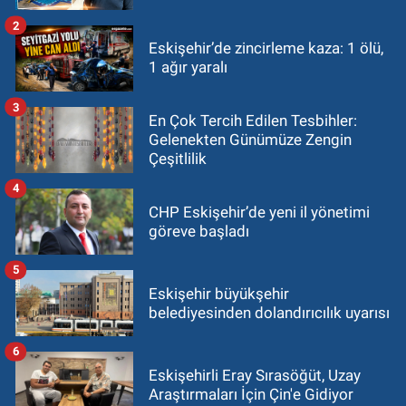
2
Eskişehir’de zincirleme kaza: 1 ölü,
1 ağır yaralı
3
En Çok Tercih Edilen Tesbihler:
Gelenekten Günümüze Zengin
Çeşitlilik
4
CHP Eskişehir’de yeni il yönetimi
göreve başladı
5
Eskişehir büyükşehir
belediyesinden dolandırıcılık uyarısı
6
Eskişehirli Eray Sırasöğüt, Uzay
Araştırmaları İçin Çin'e Gidiyor