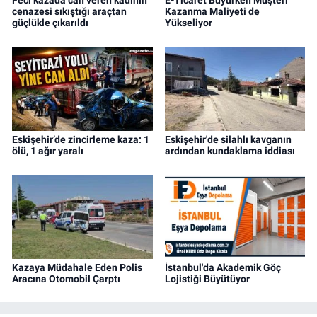
Feci kazada can veren kadının
E-Ticaret Büyürken Müşteri
cenazesi sıkıştığı araçtan
Kazanma Maliyeti de
güçlükle çıkarıldı
Yükseliyor
Eskişehir’de zincirleme kaza: 1
Eskişehir'de silahlı kavganın
ölü, 1 ağır yaralı
ardından kundaklama iddiası
Kazaya Müdahale Eden Polis
İstanbul'da Akademik Göç
Aracına Otomobil Çarptı
Lojistiği Büyütüyor