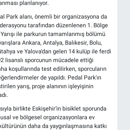
anması planlanıyor.
 Park alanı, önemli bir organizasyona da
 Federasyonu tarafından düzenlenen 1. Bölge
) Yarışı ile parkurun tamamlanmış bölümü
arışlara Ankara, Antalya, Balıkesir, Bolu,
tahya ve Yalova'dan gelen 14 kulüp ile ferdi
02 lisanslı sporcunun mücadele ettiği
a koşullarında test edilirken, sporcuların
ğerlendirmeler de yapıldı. Pedal Park'ın
len yarış, proje alanının işleyişinin
dı.
la birlikte Eskişehir'in bisiklet sporunda
lusal ve bölgesel organizasyonlara ev
t kültürünün daha da yaygınlaşmasına katkı