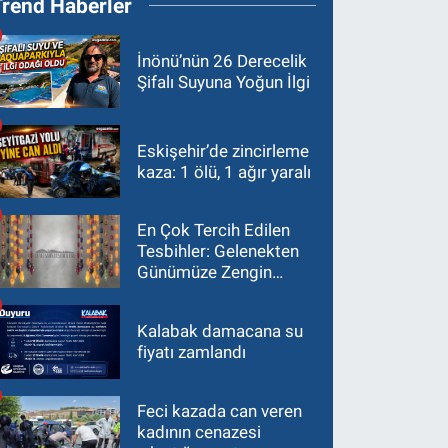
Trend Haberler
İnönü’nün 26 Derecelik
Şifalı Suyuna Yoğun İlgi
Eskişehir’de zincirleme
kaza: 1 ölü, 1 ağır yaralı
En Çok Tercih Edilen
Tesbihler: Gelenekten
Günümüze Zengin
Çeşitlilik
Kalabak damacana su
fiyatı zamlandı
Feci kazada can veren
kadının cenazesi