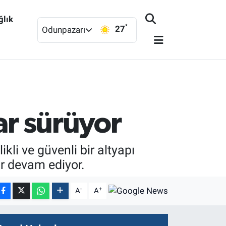
ğlık
°
27
Odunpazarı
ar sürüyor
kli ve güvenli bir altyapı
r devam ediyor.
-
+
A
A