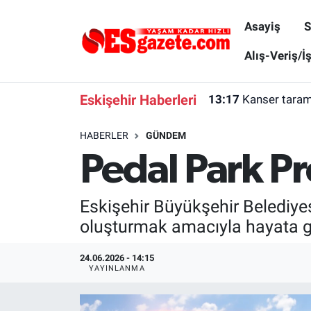
Asayiş
S
Asayiş
Yaşam
Eskişehir Nöbetçi Eczaneler
Alış-Veriş/İ
Spor
Afyonkarahisar
Eskişehir Hava Durumu
Eskişehir Haberleri
13:17
Kanser tarama
Siyaset
Eğitim
Eskişehir Trafik Yoğunluk Haritası
HABERLER
GÜNDEM
Pedal Park Pr
Gündem
Eskişehirspor Arşivi
Süper Lig Puan Durumu ve Fikstür
Türkiye
Eskişehir Arşivi
Tüm Manşetler
Eskişehir Büyükşehir Belediyesi
oluşturmak amacıyla hayata ge
Dünya
Röportaj
Son Dakika Haberleri
24.06.2026 - 14:15
Sağlık
Ekonomi
Haber Arşivi
YAYINLANMA
Alış-Veriş/İş dünyası
Kültür Sanat