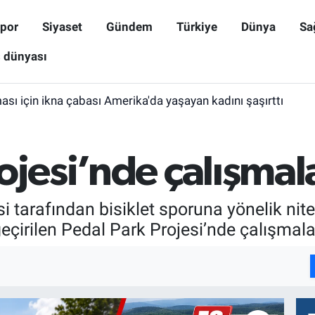
por
Siyaset
Gündem
Türkiye
Dünya
Sa
ş dünyası
sı için ikna çabası Amerika'da yaşayan kadını şaşırttı
ojesi’nde çalışmal
 tarafından bisiklet sporuna yönelik niteli
çirilen Pedal Park Projesi’nde çalışmala