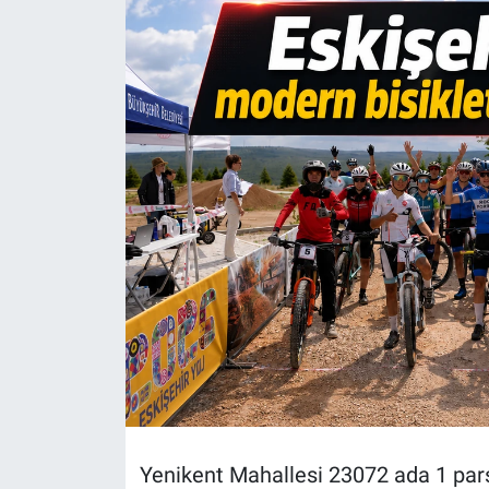
Politika
Bilecik
Kütahya
Gezi
Genel
Çevre
Yerel
Magazin
Yenikent Mahallesi 23072 ada 1 pars
Bilim ve Teknoloji