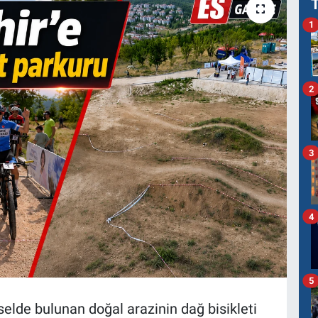
1
2
3
4
5
elde bulunan doğal arazinin dağ bisikleti